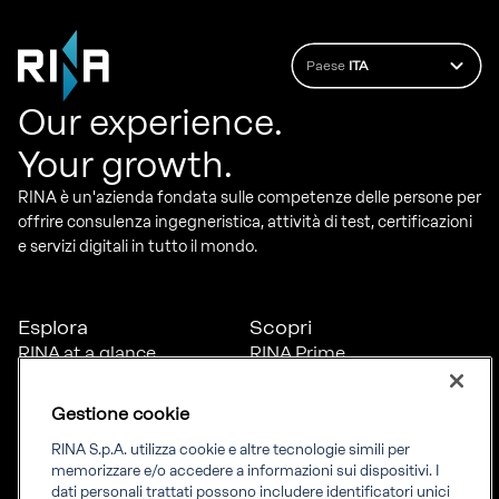
Paese
ITA
Our experience.
Your growth.
RINA è un'azienda fondata sulle competenze delle persone per
offrire consulenza ingegneristica, attività di test, certificazioni
e servizi digitali in tutto il mondo.
Esplora
Scopri
RINA at a glance
RINA Prime
Carriere
RINA Check
Diversità, equità e
Foreship by RINA
Gestione cookie
inclusione
News
RINA S.p.A. utilizza cookie e altre tecnologie simili per
Progetti
memorizzare e/o accedere a informazioni sui dispositivi. I
Sostenibilità
dati personali trattati possono includere identificatori unici