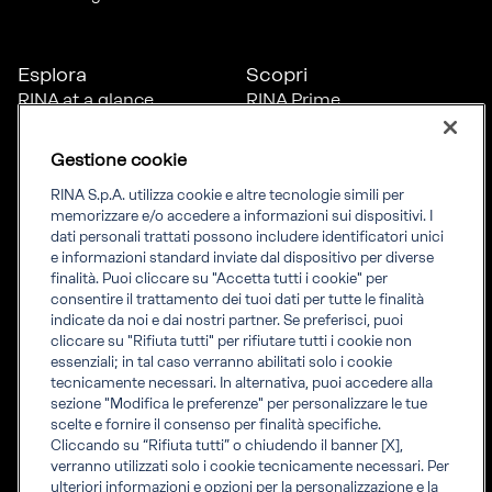
Esplora
Scopri
RINA at a glance
RINA Prime
Carriere
RINA Check
Diversità, equità e
Foreship by RINA
Gestione cookie
inclusione
News
RINA S.p.A. utilizza cookie e altre tecnologie simili per
Progetti
memorizzare e/o accedere a informazioni sui dispositivi. I
Sostenibilità
dati personali trattati possono includere identificatori unici
e informazioni standard inviate dal dispositivo per diverse
finalità. Puoi cliccare su "Accetta tutti i cookie" per
Connettiti
Informati
consentire il trattamento dei tuoi dati per tutte le finalità
indicate da noi e dai nostri partner. Se preferisci, puoi
Uffici
Informazioni legali
cliccare su "Rifiuta tutti" per rifiutare tutti i cookie non
Certification Member
Compliance
essenziali; in tal caso verranno abilitati solo i cookie
Area
Governance
tecnicamente necessari. In alternativa, puoi accedere alla
Certificati clienti
Whistleblowing
sezione "Modifica le preferenze" per personalizzare le tue
certification
Fatturazione elettronica
scelte e fornire il consenso per finalità specifiche.
Marine Member Area
Accreditamenti RINA
Cliccando su “Rifiuta tutti” o chiudendo il banner [X],
Applicazioni digitali
Regolamenti RINA
verranno utilizzati solo i cookie tecnicamente necessari. Per
marine
ulteriori informazioni e opzioni per la personalizzazione e la