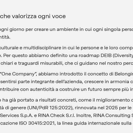
 che valorizza ogni voce
ni giorno per creare un ambiente in cui ogni singola perso
ntità.
lturale e multidisciplinare in cui le persone e le loro com
e. Per questo abbiamo definito una roadmap DEIB (Diversity,
 chiari e traguardi misurabili, che ci guidano nel nostro per
a “One Company”, abbiamo introdotto il concetto di Belonging
ntirsi parte integrante dell’azienda, crescere in armonia con
ontribuire con autenticità a costruire un futuro sempre più 
o ha già portato a risultati concreti, come il miglioramento 
rità di genere (UNI/PdR 125:2022), rinnovata nel 2025 per l
 Services S.p.A. e RINA Check S.r.l. Inoltre, RINA Consulting 
icazione ISO 30415:2021, la linea guida internazionale sulla 