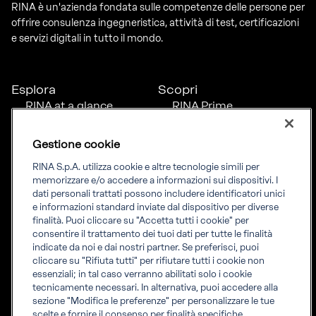
RINA è un'azienda fondata sulle competenze delle persone per
offrire consulenza ingegneristica, attività di test, certificazioni
e servizi digitali in tutto il mondo.
Esplora
Scopri
RINA at a glance
RINA Prime
Carriere
RINA Check
Diversità, equità e
Foreship by RINA
Gestione cookie
inclusione
News
RINA S.p.A. utilizza cookie e altre tecnologie simili per
Progetti
memorizzare e/o accedere a informazioni sui dispositivi. I
Sostenibilità
dati personali trattati possono includere identificatori unici
e informazioni standard inviate dal dispositivo per diverse
finalità. Puoi cliccare su "Accetta tutti i cookie" per
Connettiti
Informati
consentire il trattamento dei tuoi dati per tutte le finalità
indicate da noi e dai nostri partner. Se preferisci, puoi
Uffici
Informazioni legali
cliccare su "Rifiuta tutti" per rifiutare tutti i cookie non
Certification Member
Compliance
essenziali; in tal caso verranno abilitati solo i cookie
Area
Governance
tecnicamente necessari. In alternativa, puoi accedere alla
Certificati clienti
Whistleblowing
sezione "Modifica le preferenze" per personalizzare le tue
certification
Fatturazione elettronica
scelte e fornire il consenso per finalità specifiche.