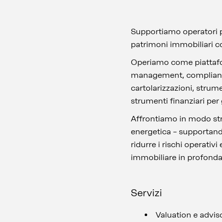
Supportiamo operatori pub
patrimoni immobiliari co
Operiamo come piattafo
management, compliance),
cartolarizzazioni, strum
strumenti finanziari per
Affrontiamo in modo stru
energetica – supportando 
ridurre i rischi operativ
immobiliare in profonda
Servizi
Valuation e advis