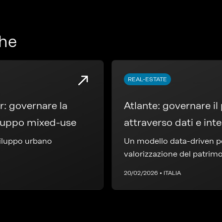
che
REAL-ESTATE
 la
Atlante: governare i
iluppo mixed-use
attraverso dati e int
viluppo urbano
Un modello data-driven pe
valorizzazione del patrim
20/02/2026 • ITALIA