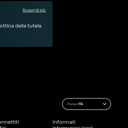
Scopri di più
ttica della tutela
Paese
ITA
nnettiti
Informati
fici
Informazioni legali