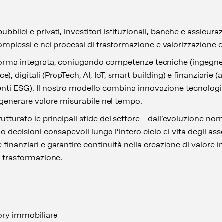
blici e privati, investitori istituzionali, banche e assicuraz
mplessi e nei processi di trasformazione e valorizzazione d
rma integrata, coniugando competenze tecniche (ingegner
 digitali (PropTech, AI, IoT, smart building) e finanziarie (
enti ESG). Il nostro modello combina innovazione tecnologic
 generare valore misurabile nel tempo.
tturato le principali sfide del settore – dall’evoluzione nor
decisioni consapevoli lungo l’intero ciclo di vita degli asse
i e finanziari e garantire continuità nella creazione di valore
 trasformazione.
ory immobiliare