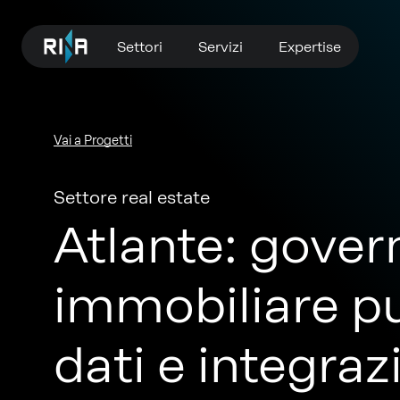
Settori
Servizi
Expertise
Vai a Progetti
Settore real estate
Atlante: gover
immobiliare pu
dati e integraz