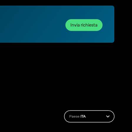
Invia richiesta
Paese
ITA