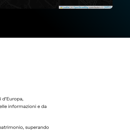
Leaflet
|
©
OpenStreetMap
contributors ©
CARTO
i d’Europa,
elle informazioni e da
l patrimonio, superando