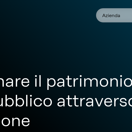
Azienda
nare il patrimoni
bblico attravers
ione