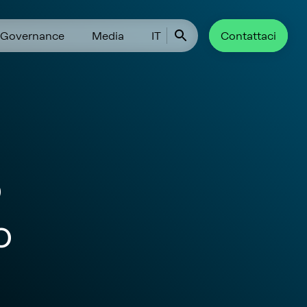
Governance
Media
IT
Contattaci
o
o