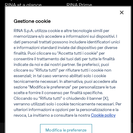
RINA at a glance
RINA Prime
Carriere
RINA Check
Diversità, equità e
Foreship by RINA
Gestione cookie
inclusione
News
RINA S.p.A. utilizza cookie e altre tecnologie simili per
Progetti
memorizzare e/o accedere a informazioni sui dispositivi. I
Sostenibilità
dati personali trattati possono includere identificatori unici
e informazioni standard inviate dal dispositivo per diverse
finalità. Puoi cliccare su "Accetta tutti i cookie" per
Connettiti
Informati
consentire il trattamento dei tuoi dati per tutte le finalità
indicate da noi e dai nostri partner. Se preferisci, puoi
Uffici
Informazioni legali
cliccare su "Rifiuta tutti" per rifiutare tutti i cookie non
Certification Member
Compliance
essenziali; in tal caso verranno abilitati solo i cookie
Area
Governance
tecnicamente necessari. In alternativa, puoi accedere alla
Certificati clienti
Whistleblowing
sezione "Modifica le preferenze" per personalizzare le tue
certification
Fatturazione elettronica
scelte e fornire il consenso per finalità specifiche.
Marine Member Area
Accreditamenti RINA
Cliccando su “Rifiuta tutti” o chiudendo il banner [X],
Applicazioni digitali
Regolamenti RINA
verranno utilizzati solo i cookie tecnicamente necessari. Per
marine
ulteriori informazioni e opzioni per la personalizzazione e la
revoca, La invitiamo a consultare la nostra
Cookie policy
RINA S.p.A. P.IVA IT 03794120109
Modifica le preferenze