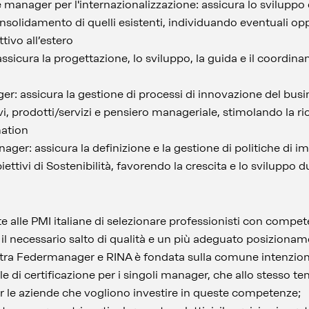
manager per l'internazionalizzazione: assicura lo sviluppo 
onsolidamento di quelli esistenti, individuando eventuali op
ivo all’estero
assicura la progettazione, lo sviluppo, la guida e il coordi
r: assicura la gestione di processi di innovazione del busin
i, prodotti/servizi e pensiero manageriale, stimolando la ric
mation
ager: assicura la definizione e la gestione di politiche di im
ttivi di Sostenibilità, favorendo la crescita e lo sviluppo d
te alle PMI italiane di selezionare professionisti con compet
e il necessario salto di qualità e un più adeguato posizionam
 tra Federmanager e RINA è fondata sulla comune intenzion
le di certificazione per i singoli manager, che allo stesso 
er le aziende che vogliono investire in queste competenze;