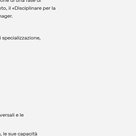
pone di una fase di
, il «Disciplinare per la
nager.
i specializzazione,
ersali e le
, le sue capacità