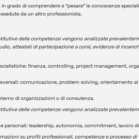
 in grado di comprendere e “pesare” le conoscenze specialist
possedute da un altro professionista.
ostitutive delle competenze vengono analizzate prevalente
udio, attestati di partecipazione a corsi, evidenze di incarich
cialistiche: finanza, controlling, project management, org
sversali: comunicazione, problem solving, orientamento al c
interno di organizzazioni o di consulenza.
ostitutive delle competenze vengono analizzate prevalentem
iche personali: leadership, autonomia, commitment, lavoro d
rmazioni su profili professionali, competenze e processo di