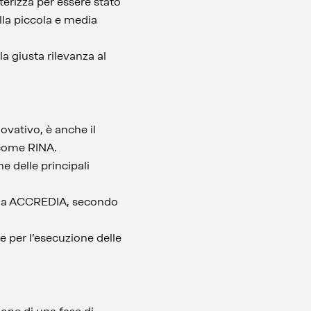
tterizza per essere stato
lla piccola e media
la giusta rilevanza al
ovativo, è anche il
a come RINA.
ne delle principali
a da ACCREDIA, secondo
e per l’esecuzione delle