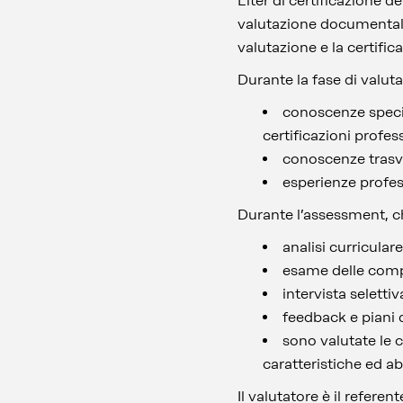
L'iter di certificazione
valutazione documentale 
valutazione e la certif
Durante la fase di valu
conoscenze special
certificazioni profess
conoscenze trasve
esperienze profes
Durante l’assessment, che
analisi curriculare
esame delle com
intervista selettiv
feedback e piani 
sono valutate le c
caratteristiche ed ab
Il valutatore è il refere