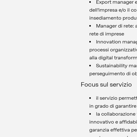
Export manager e 
dell'impresa e/o il c
insediamento produtt
Manager di rete: 
rete di imprese
Innovation manage
processi organizzativ
alla digital transfor
Sustainability man
perseguimento di obie
Focus sul servizio
il servizio permet
in grado di garantir
la collaborazione
innovativo e affidabi
garanzia effettiva p