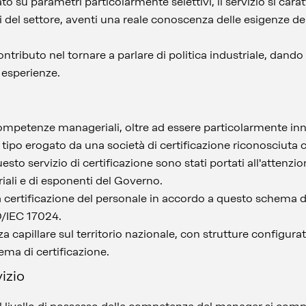
to su parametri particolarmente selettivi, il servizio si cara
ti del settore, aventi una reale conoscenza delle esigenze de
contributo nel tornare a parlare di politica industriale, dando 
 esperienze.
competenze manageriali, oltre ad essere particolarmente inn
 tipo erogato da una società di certificazione riconosciut
esto servizio di certificazione sono stati portati all'attenzio
iali e di esponenti del Governo.
la certificazione del personale in accordo a questo schem
O/IEC 17024.
capillare sul territorio nazionale, con strutture configurat
ema di certificazione.
izio