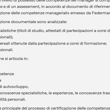
 del livello di possesso delle competenze del manager si com
e di un assessment, in accordo al documento di riferimento
icazione delle competenze manageriali» emesso da Federma
tazione documentale sono analizzate:
istiche (titoli di studio, attestati di partecipazioni a corsi d
ionali);
rsali ottenute dalla partecipazione a corsi di formazione;
sionali.
 si articola in:
petenze
a
di autosviluppo,
onoscenze specialistiche, le esperienze, le conoscenze trasv
ilità personali.
nte principale del processo di certificazione delle competenze