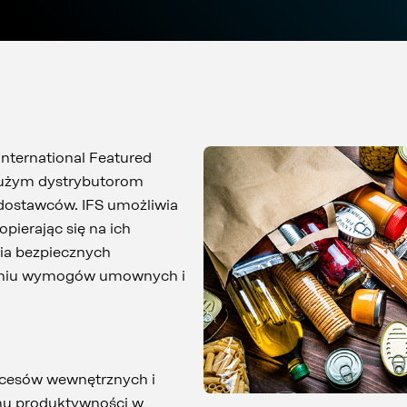
International Featured
dużym dystrybutorom
dostawców. IFS umożliwia
pierając się na ich
ia bezpiecznych
ianiu wymogów umownych i
ocesów wewnętrznych i
mu produktywności w