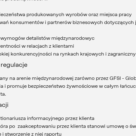
pieczeństwa produkowanych wyrobów oraz miejsca pracy
iwań konsumentów i partnerów biznesowych dotyczących j
 wymogów detalistów międzynarodowyc
entności w relacjach z klientami
kiej konkurencyjności na rynkach krajowych i zagraniczn
regulacje
wany na arenie międzynarodowej zarówno przez GFSI - Glob
nia i promuje bezpieczeństwo żywnościowe w całym łańcuch
ta.
acji
tionariusza informacyjnego przez klienta
 która po zaakceptowaniu przez klienta stanowi umowę o ś
e i stworzenie z niej raportu