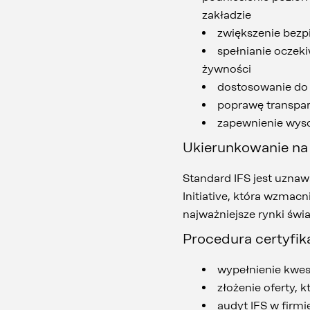
zakładzie
zwiększenie bez
spełnianie oczek
żywności
dostosowanie do
poprawę transpar
zapewnienie wyso
Ukierunkowanie na 
Standard IFS jest uzna
Initiative, która wzmac
najważniejsze rynki świa
Procedura certyfik
wypełnienie kwes
złożenie oferty,
audyt IFS w firmi