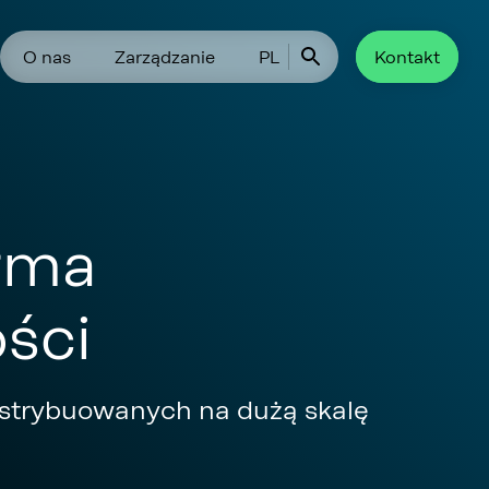
O nas
Zarządzanie
PL
Kontakt
rma
ości
strybuowanych na dużą skalę