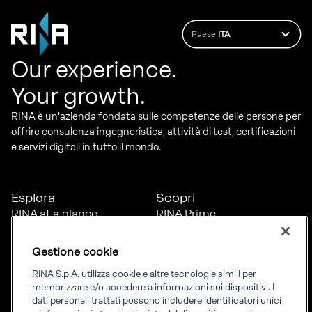
Paese
ITA
Our experience.
Your growth.
RINA è un'azienda fondata sulle competenze delle persone per
offrire consulenza ingegneristica, attività di test, certificazioni
e servizi digitali in tutto il mondo.
Esplora
Scopri
RINA at a glance
RINA Prime
Carriere
RINA Check
Diversità, equità e
Foreship by RINA
Gestione cookie
inclusione
News
RINA S.p.A. utilizza cookie e altre tecnologie simili per
Progetti
memorizzare e/o accedere a informazioni sui dispositivi. I
Sostenibilità
dati personali trattati possono includere identificatori unici