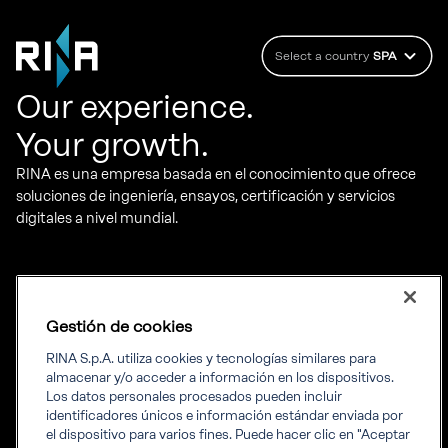
Select a country
SPA
Our experience.
Your growth.
RINA es una empresa basada en el conocimiento que ofrece
soluciones de ingeniería, ensayos, certificación y servicios
digitales a nivel mundial.
Qué hacemos
Sobre nosotros
Certificación
RINA de un vistazo
Gestión de cookies
Marina
Trabaja con nosotros
Energía
Cumplimiento
RINA S.p.A. utiliza cookies y tecnologías similares para
Diversidad e inclusión
almacenar y/o acceder a información en los dispositivos.
ESG y Sostenibilidad
Los datos personales procesados ​​pueden incluir
Gobernanza
identificadores únicos e información estándar enviada por
Nuestros valores
el dispositivo para varios fines. Puede hacer clic en "Aceptar