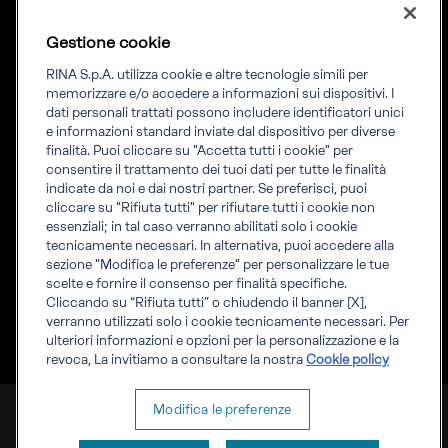
Carriere
RINA Check
Diversità, equità e
Foreship by RINA
Gestione cookie
inclusione
News
RINA S.p.A. utilizza cookie e altre tecnologie simili per
Progetti
memorizzare e/o accedere a informazioni sui dispositivi. I
Sostenibilità
dati personali trattati possono includere identificatori unici
e informazioni standard inviate dal dispositivo per diverse
finalità. Puoi cliccare su "Accetta tutti i cookie" per
Connettiti
Informati
consentire il trattamento dei tuoi dati per tutte le finalità
indicate da noi e dai nostri partner. Se preferisci, puoi
Uffici
Informazioni legali
cliccare su "Rifiuta tutti" per rifiutare tutti i cookie non
Certification Member
Compliance
essenziali; in tal caso verranno abilitati solo i cookie
Area
Governance
tecnicamente necessari. In alternativa, puoi accedere alla
Certificati clienti
Whistleblowing
sezione "Modifica le preferenze" per personalizzare le tue
certification
Fatturazione elettronica
scelte e fornire il consenso per finalità specifiche.
Marine Member Area
Accreditamenti RINA
Cliccando su “Rifiuta tutti” o chiudendo il banner [X],
Applicazioni digitali
Regolamenti RINA
verranno utilizzati solo i cookie tecnicamente necessari. Per
marine
ulteriori informazioni e opzioni per la personalizzazione e la
revoca, La invitiamo a consultare la nostra
Cookie policy
RINA S.p.A. P.IVA IT 03794120109
Modifica le preferenze
Cookie
Privacy