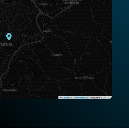
Leaflet
|
©
OpenStreetMap
contributors ©
CARTO