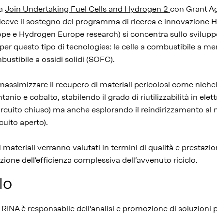
la
Join Undertaking Fuel Cells and Hydrogen 2
con Grant A
riceve il sostegno del programma di ricerca e innovazione 
e e Hydrogen Europe research) si concentra sullo sviluppo 
o per questo tipo di tecnologies: le celle a combustibile a 
bustibile a ossidi solidi (SOFC).
massimizzare il recupero di materiali pericolosi come nichel,
ntanio e cobalto, stabilendo il grado di riutilizzabilità in elett
circuito chiuso) ma anche esplorando il reindirizzamento al 
rcuito aperto).
 materiali verranno valutati in termini di qualità e prestazion
one dell'efficienza complessiva dell’avvenuto riciclo.
lo
RINA è responsabile dell’analisi e promozione di soluzioni pe