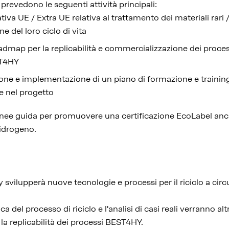
e prevedono le seguenti attività principali:
tiva UE / Extra UE relativa al trattamento dei materiali rari 
e del loro ciclo di vita
admap per la replicabilità e commercializzazione dei process
ST4HY
ne e implementazione di un piano di formazione e training p
e nel progetto
linee guida per promuovere una certificazione EcoLabel anch
 idrogeno.
svilupperà nuove tecnologie e processi per il riciclo a circ
 del processo di riciclo e l'analisi di casi reali verranno alt
 la replicabilità dei processi BEST4HY.