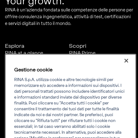
Your growth.
RINA è un'azienda fondata sulle competenze delle persone per
offrire consulenza ingegneristica, attività di test, certificazioni
e servizi digitali in tutto il mondo.
Esplora
Scopri
RINA at a glance
RINA Prime
Carriere
RINA Check
Diversità, equità e
Foreship by RINA
Gestione cookie
inclusione
News
RINA S.p.A. utilizza cookie e altre tecnologie simili per
Progetti
memorizzare e/o accedere a informazioni sui dispositivi. I
Sostenibilità
dati personali trattati possono includere identificatori unici
e informazioni standard inviate dal dispositivo per diverse
finalità. Puoi cliccare su "Accetta tutti i cookie" per
Connettiti
Informati
consentire il trattamento dei tuoi dati per tutte le finalità
indicate da noi e dai nostri partner. Se preferisci, puoi
Uffici
Informazioni legali
cliccare su "Rifiuta tutti" per rifiutare tutti i cookie non
Certification Member
Compliance
essenziali; in tal caso verranno abilitati solo i cookie
Area
Governance
tecnicamente necessari. In alternativa, puoi accedere alla
Certificati clienti
Whistleblowing