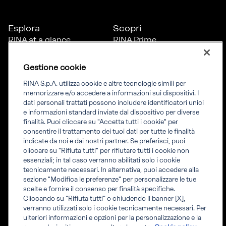
Esplora
Scopri
RINA at a glance
RINA Prime
Carriere
RINA Check
Diversità, equità e
Foreship by RINA
Gestione cookie
inclusione
News
RINA S.p.A. utilizza cookie e altre tecnologie simili per
Progetti
memorizzare e/o accedere a informazioni sui dispositivi. I
Sostenibilità
dati personali trattati possono includere identificatori unici
e informazioni standard inviate dal dispositivo per diverse
finalità. Puoi cliccare su "Accetta tutti i cookie" per
Connettiti
Informati
consentire il trattamento dei tuoi dati per tutte le finalità
indicate da noi e dai nostri partner. Se preferisci, puoi
Uffici
Informazioni legali
cliccare su "Rifiuta tutti" per rifiutare tutti i cookie non
Certification Member
Compliance
essenziali; in tal caso verranno abilitati solo i cookie
Area
Governance
tecnicamente necessari. In alternativa, puoi accedere alla
Certificati clienti
Whistleblowing
sezione "Modifica le preferenze" per personalizzare le tue
certification
Fatturazione elettronica
scelte e fornire il consenso per finalità specifiche.
Marine Member Area
Accreditamenti RINA
Cliccando su “Rifiuta tutti” o chiudendo il banner [X],
Applicazioni digitali
Regolamenti RINA
verranno utilizzati solo i cookie tecnicamente necessari. Per
marine
ulteriori informazioni e opzioni per la personalizzazione e la