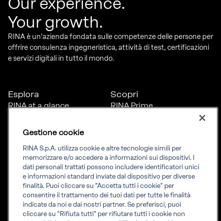
Our experience.
Your growth.
RINA è un'azienda fondata sulle competenze delle persone per
offrire consulenza ingegneristica, attività di test, certificazioni
e servizi digitali in tutto il mondo.
Esplora
Scopri
RINA at a glance
RINA Prime
Carriere
RINA Check
Diversità, equità e
Foreship by RINA
Gestione cookie
inclusione
News
RINA S.p.A. utilizza cookie e altre tecnologie simili per
Progetti
memorizzare e/o accedere a informazioni sui dispositivi. I
Sostenibilità
dati personali trattati possono includere identificatori unici
e informazioni standard inviate dal dispositivo per diverse
finalità. Puoi cliccare su "Accetta tutti i cookie" per
Connettiti
Informati
consentire il trattamento dei tuoi dati per tutte le finalità
indicate da noi e dai nostri partner. Se preferisci, puoi
Uffici
Informazioni legali
cliccare su "Rifiuta tutti" per rifiutare tutti i cookie non
Certification Member
Compliance