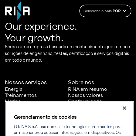
Selecione o país
POR
Our experience.
Your growth.
Somos uma empresa baseada em conhecimento que fornece
soluções de engenharia, testes, certificação e serviços digitais
em todo o mundo.
Nossos serviços
Sobre nós
Energia
RINA em resumo
Treinamentos
Nossos valores
Marine
Conformidade
Certificação
Governança
Transporte e
Denúncia
Gerenciamento de cookies
infraestrutura
Diversidade & Inclusão
Trabalhe conosco
O RINA S.p.A. usa cookies e tecnologias semelhantes para
armazenar e/ou acessar informações em dispositivos. Os