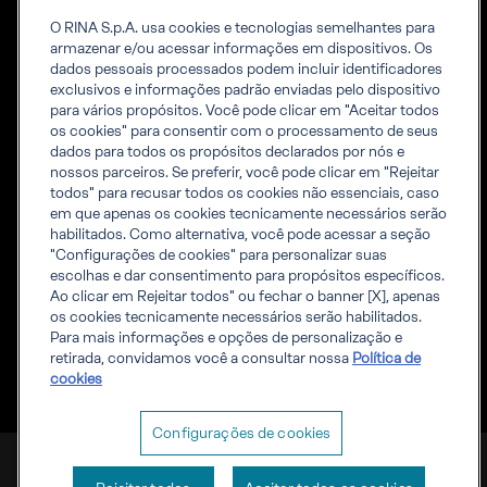
infraestrutura
Diversidade & Inclusão
Trabalhe conosco
O RINA S.p.A. usa cookies e tecnologias semelhantes para
armazenar e/ou acessar informações em dispositivos. Os
dados pessoais processados ​​podem incluir identificadores
Ferramentas
Informações
exclusivos e informações padrão enviadas pelo dispositivo
para vários propósitos. Você pode clicar em "Aceitar todos
Regras RINA
corporativas
os cookies" para consentir com o processamento de seus
Acreditações
Informações da Empresa
dados para todos os propósitos declarados por nós e
Inspeção acreditada de
Aviso de privacidade
nossos parceiros. Se preferir, você pode clicar em "Rejeitar
Projetos de Engenharia e
Política de cookies
todos" para recusar todos os cookies não essenciais, caso
Obras de infraestrutura
em que apenas os cookies tecnicamente necessários serão
Igualdade salarial
habilitados. Como alternativa, você pode acessar a seção
Certificates list
"Configurações de cookies" para personalizar suas
Certification Member
escolhas e dar consentimento para propósitos específicos.
Area
Ao clicar em Rejeitar todos" ou fechar o banner [X], apenas
Marine Member Area
os cookies tecnicamente necessários serão habilitados.
Aplicativos digitais para
Para mais informações e opções de personalização e
o Setor Marítimo
retirada, convidamos você a consultar nossa
Política de
Conteúdos públicos
cookies
Configurações de cookies
RINA S.p.A. VAT number IT 03794120109