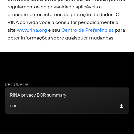
regulamentos de privacidade aplicáveis e
procedimentos internos de proteção de dados. O
RINA convida você a consultar periodicamente o
site
www.rina.org
e seu
Centro de Preferências
para
obter informações sobre quaisquer mudanças.
RECURSOS
RINA privacy BCR summary
PDF