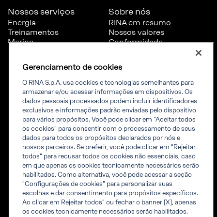
Nossos serviços
Sobre nós
Energia
RINA em resumo
Treinamentos
Nossos valores
Marine
Conformidade
Certificação
Governança
Transporte e
Denúncia
Gerenciamento de cookies
infraestrutura
Diversidade & Inclusão
Trabalhe conosco
O RINA S.p.A. usa cookies e tecnologias semelhantes para
armazenar e/ou acessar informações em dispositivos. Os
dados pessoais processados ​​podem incluir identificadores
Ferramentas
Informações
exclusivos e informações padrão enviadas pelo dispositivo
para vários propósitos. Você pode clicar em "Aceitar todos
Regras RINA
corporativas
os cookies" para consentir com o processamento de seus
Acreditações
Informações da Empresa
dados para todos os propósitos declarados por nós e
Inspeção acreditada de
Aviso de privacidade
nossos parceiros. Se preferir, você pode clicar em "Rejeitar
Projetos de Engenharia e
Política de cookies
todos" para recusar todos os cookies não essenciais, caso
Obras de infraestrutura
em que apenas os cookies tecnicamente necessários serão
Igualdade salarial
habilitados. Como alternativa, você pode acessar a seção
Certificates list
"Configurações de cookies" para personalizar suas
Certification Member
escolhas e dar consentimento para propósitos específicos.
Area
Ao clicar em Rejeitar todos" ou fechar o banner [X], apenas
Marine Member Area
os cookies tecnicamente necessários serão habilitados.