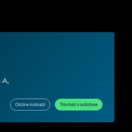
 A,
Obține indicații
Trimiteți o solicitare