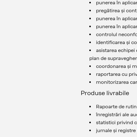
punerea în aplicar
pregătirea și cont
punerea în aplicar
punerea în aplicar
controlul neconfor
identificarea și c
asistarea echipei
plan de supraveghere
coordonarea și mon
raportarea cu priv
monitorizarea car
Produse livrabile
Rapoarte de rutin
înregistrări ale au
statistici privind 
jurnale și registr