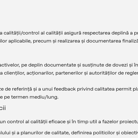
a calității/control al calității asigură respectarea deplină a 
ilor aplicabile, precum și realizarea și documentarea finaliz
 activelor, pe deplin documentate și susținute de dovezi și în
ața clienților, acționarilor, partenerilor și autorităților de re
e de referință și a unui feedback privind calitatea permit pla
tare pe termen mediu/lung.
cii
n control al calității eficace și în timp util a fazelor proiec
lui și a planurilor de calitate, definirea politicilor și obiec