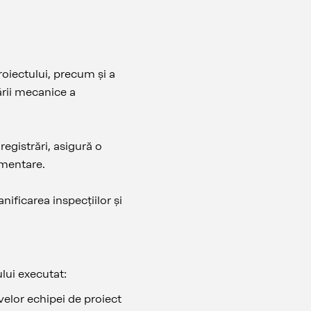
proiectului, precum și a
ării mecanice a
registrări, asigură o
glementare.
nificarea inspecțiilor și
tului executat:
tivelor echipei de proiect