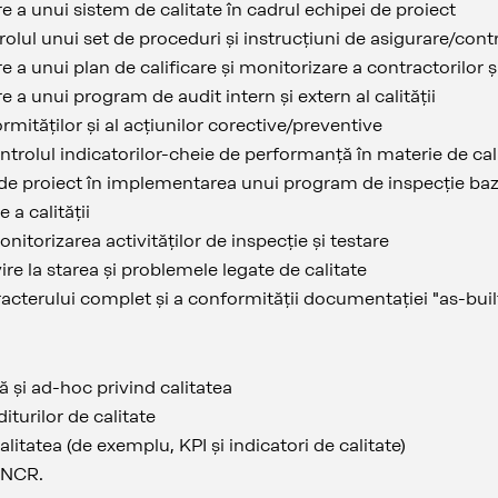
e a unui sistem de calitate în cadrul echipei de proiect
rolul unui set de proceduri și instrucțiuni de asigurare/contro
e a unui plan de calificare și monitorizare a contractorilor ș
e a unui program de audit intern și extern al calității
mităților și al acțiunilor corective/preventive
ontrolul indicatorilor-cheie de performanță în materie de ca
 de proiect în implementarea unui program de inspecție bazat
 a calității
itorizarea activităților de inspecție și testare
ire la starea și problemele legate de calitate
acterului complet și a conformității documentației "as-buil
ă și ad-hoc privind calitatea
diturilor de calitate
calitatea (de exemplu, KPI și indicatori de calitate)
e NCR.