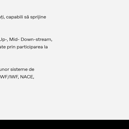
i, capabili să sprijine
e Up-, Mid- Down-stream,
te prin participarea la
l unor sisteme de
, EWF/IWF, NACE,