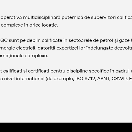
perativă multidisciplinară puternică de supervizori calificaț
te complexe în orice locație.
QC sunt pe deplin calificate în sectoarele de petrol și gaz
nergie electrică, datorită expertizei lor îndelungate dezvolta
ernaționale complexe.
 calificați și certificați pentru discipline specifice în cadru
 la nivel internațional (de exemplu, ISO 9712, ASNT, CSWIP