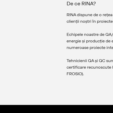
De ce RINA?
RINA dispune de o rețea o
clienții noștri în proiec
Echipele noastre de QA/
energie și producție de e
numeroase proiecte int
Tehnicienii QA și QC sunt
certificare recunoscute
FROSIO).