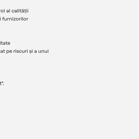
l al calității
i furnizorilor
litate
 pe riscuri și a unui
t".