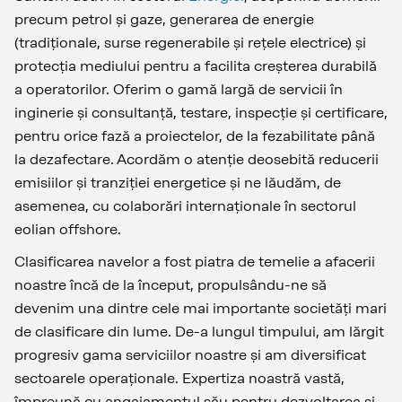
precum petrol și gaze, generarea de energie
(tradiționale, surse regenerabile și rețele electrice) și
protecția mediului pentru a facilita creșterea durabilă
a operatorilor. Oferim o gamă largă de servicii în
inginerie și consultanță, testare, inspecție și certificare,
pentru orice fază a proiectelor, de la fezabilitate până
la dezafectare. Acordăm o atenție deosebită reducerii
emisiilor și tranziției energetice și ne lăudăm, de
asemenea, cu colaborări internaționale în sectorul
eolian offshore.
Clasificarea navelor a fost piatra de temelie a afacerii
noastre încă de la început, propulsându-ne să
devenim una dintre cele mai importante societăți mari
de clasificare din lume. De-a lungul timpului, am lărgit
progresiv gama serviciilor noastre și am diversificat
sectoarele operaționale. Expertiza noastră vastă,
împreună cu angajamentul său pentru dezvoltarea și