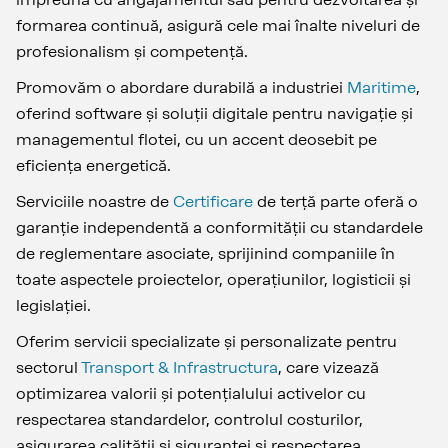
formarea continuă, asigură cele mai înalte niveluri de
profesionalism și competență.
Promovăm o abordare durabilă a industriei
Maritime
,
oferind software și soluții digitale pentru navigație și
managementul flotei, cu un accent deosebit pe
eficiența energetică.
Serviciile noastre de
Certificare
de terță parte oferă o
garanție independentă a conformității cu standardele
de reglementare asociate, sprijinind companiile în
toate aspectele proiectelor, operațiunilor, logisticii și
legislației.
Oferim servicii specializate și personalizate pentru
sectorul
Transport & Infrastructura
, care vizează
optimizarea valorii și potențialului activelor cu
respectarea standardelor, controlul costurilor,
asigurarea calității și siguranței și respectarea