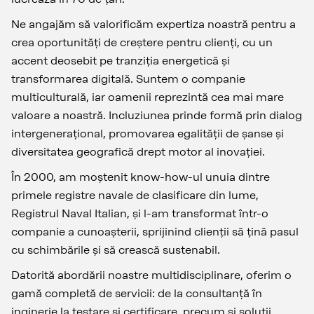
Ne angajăm să valorificăm expertiza noastră pentru a
crea oportunități de creștere pentru clienți, cu un
accent deosebit pe tranziția energetică și
transformarea digitală. Suntem o companie
multiculturală, iar oamenii reprezintă cea mai mare
valoare a noastră. Incluziunea prinde formă prin dialog
intergenerațional, promovarea egalității de șanse și
diversitatea geografică drept motor al inovației.
În 2000, am moștenit know-how-ul unuia dintre
primele registre navale de clasificare din lume,
Registrul Naval Italian, și l-am transformat într-o
companie a cunoașterii, sprijinind clienții să țină pasul
cu schimbările și să crească sustenabil.
Datorită abordării noastre multidisciplinare, oferim o
gamă completă de servicii: de la consultanță în
inginerie la testare și certificare, precum și soluții