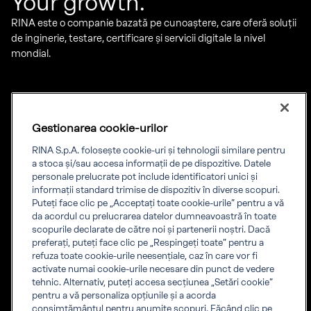
Your growth.
RINA este o companie bazată pe cunoaștere, care oferă soluții
de inginerie, testare, certificare și servicii digitale la nivel
mondial.
Serviciile noastre
Despre noi
Certificare
RINA pe scurt
Gestionarea cookie-urilor
Energie
Conformitate cu cerintele
Marină
Diversitate, echitate și
RINA S.p.A. folosește cookie-uri și tehnologii similare pentru
incluziune
a stoca și/sau accesa informații de pe dispozitive. Datele
Sustainabilitate
personale prelucrate pot include identificatori unici și
Guvernanța
informații standard trimise de dispozitiv în diverse scopuri.
Valorile noastre
Puteți face clic pe „Acceptați toate cookie-urile” pentru a vă
Lucrează pentru RINA
da acordul cu prelucrarea datelor dumneavoastră în toate
scopurile declarate de către noi și partenerii noștri. Dacă
preferați, puteți face clic pe „Respingeți toate” pentru a
refuza toate cookie-urile neesențiale, caz în care vor fi
Instrumente
Companie
activate numai cookie-urile necesare din punct de vedere
Lista certificate
Cookie
tehnic. Alternativ, puteți accesa secțiunea „Setări cookie”
Certification Member
Informații despre
pentru a vă personaliza opțiunile și a acorda
Area
companie
consimțământul pentru anumite scopuri. Făcând clic pe