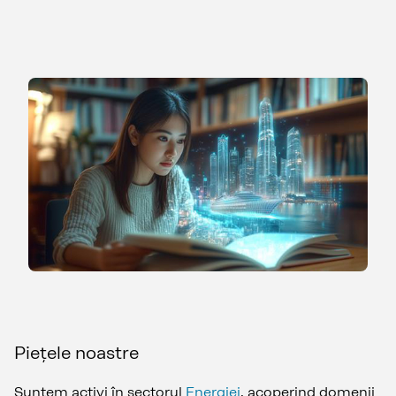
Piețele noastre
Suntem activi în sectorul
Energiei
, acoperind domenii