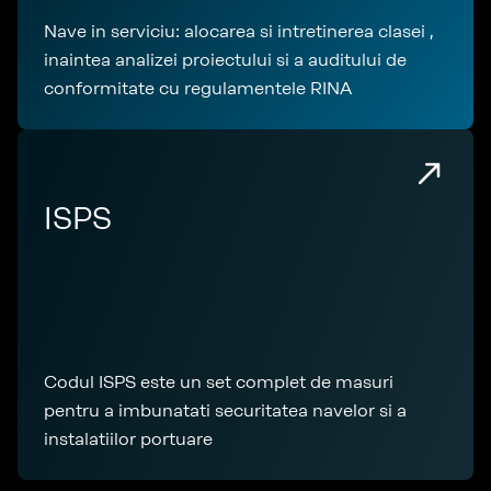
Nave in serviciu: alocarea si intretinerea clasei ,
inaintea analizei proiectului si a auditului de
conformitate cu regulamentele RINA
ISPS
Codul ISPS este un set complet de masuri
pentru a imbunatati securitatea navelor si a
instalatiilor portuare