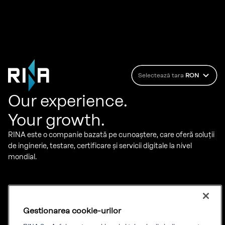
Selectează tara
RON
Our experience.
Your growth.
RINA este o companie bazată pe cunoaștere, care oferă soluții
de inginerie, testare, certificare și servicii digitale la nivel
mondial.
Serviciile noastre
Despre noi
Certificare
RINA pe scurt
Gestionarea cookie-urilor
Energie
Conformitate cu cerintele
Marină
Diversitate, echitate și