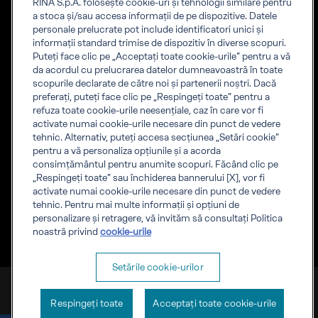
RINA S.p.A. folosește cookie-uri și tehnologii similare pentru
incluziune
a stoca și/sau accesa informații de pe dispozitive. Datele
Sustainabilitate
personale prelucrate pot include identificatori unici și
Guvernanța
informații standard trimise de dispozitiv în diverse scopuri.
Valorile noastre
Puteți face clic pe „Acceptați toate cookie-urile” pentru a vă
Lucrează pentru RINA
da acordul cu prelucrarea datelor dumneavoastră în toate
scopurile declarate de către noi și partenerii noștri. Dacă
preferați, puteți face clic pe „Respingeți toate” pentru a
refuza toate cookie-urile neesențiale, caz în care vor fi
Instrumente
Companie
activate numai cookie-urile necesare din punct de vedere
Lista certificate
Cookie
tehnic. Alternativ, puteți accesa secțiunea „Setări cookie”
Certification Member
Informații despre
pentru a vă personaliza opțiunile și a acorda
Area
companie
consimțământul pentru anumite scopuri. Făcând clic pe
Marine Member Area
Privacy
„Respingeți toate” sau închiderea bannerului [X], vor fi
Marine applications
activate numai cookie-urile necesare din punct de vedere
Acreditari RINA
tehnic. Pentru mai multe informații și opțiuni de
Documente RINA
personalizare și retragere, vă invităm să consultați Politica
Reguli RINA
noastră privind
cookie-urile
Setările cookie-urilor
RINA S.p.A. VAT number IT 03794120109
Respingeți toate
Acceptați toate cookie-urile