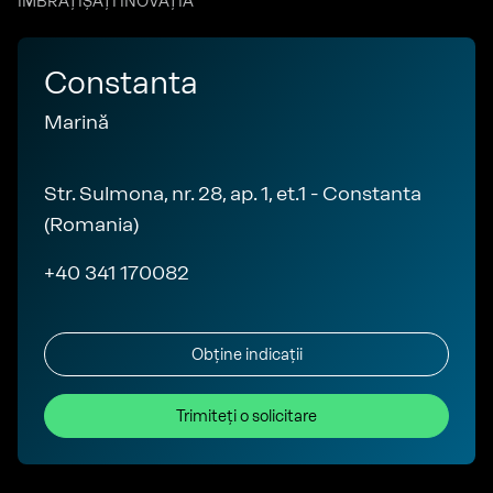
ÎMBRĂȚIȘAȚI INOVAȚIA
Constanta
Marină
Str. Sulmona, nr. 28, ap. 1, et.1 - Constanta
(Romania)
+40 341 170082
Obține indicații
Trimiteți o solicitare