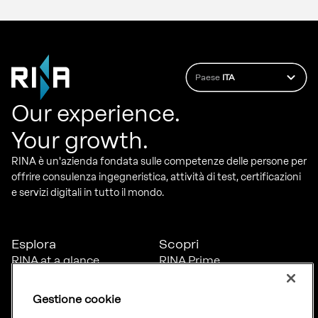
Paese
ITA
Our experience.
Your growth.
RINA è un'azienda fondata sulle competenze delle persone per
offrire consulenza ingegneristica, attività di test, certificazioni
e servizi digitali in tutto il mondo.
Esplora
Scopri
RINA at a glance
RINA Prime
Carriere
RINA Check
Diversità, equità e
Foreship by RINA
Gestione cookie
inclusione
News