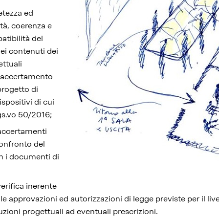
letezza ed
ità, coerenza e
atibilità del
ei contenuti dei
ettuali
ll’accertamento
progetto di
ispositivi di cui
Lgs.vo 50/2016;
 accertamenti
onfronto del
n i documenti di
verifica inerente
 le approvazioni ed autorizzazioni di legge previste per il liv
zioni progettuali ad eventuali prescrizioni.