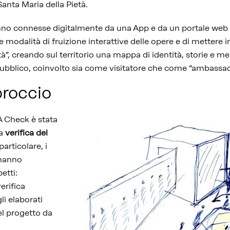
Santa Maria della Pietà.
nno connesse digitalmente da una App e da un portale web
 modalità di fruizione interattive delle opere e di mettere in
ità”, creando sul territorio una mappa di identità, storie e me
 pubblico, coinvolto sia come visitatore che come “ambassad
proccio
A Check è stata
la
verifica del
 particolare, i
a hanno
etti:
verifica
gli elaborati
del progetto da