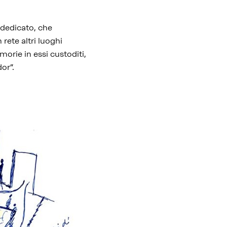
 dedicato, che
 rete altri luoghi
morie in essi custoditi,
or”.