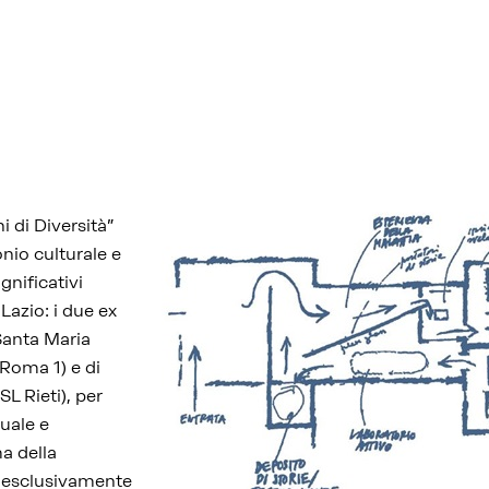
i di Diversità”
onio culturale e
ignificativi
 Lazio: i due ex
 Santa Maria
Roma 1) e di
L Rieti), per
uale e
a della
n esclusivamente