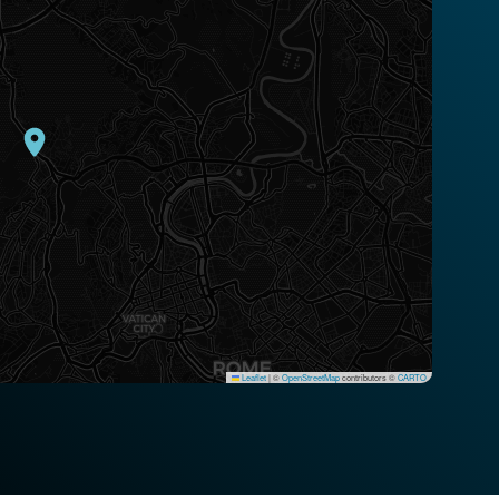
Leaflet
|
©
OpenStreetMap
contributors ©
CARTO