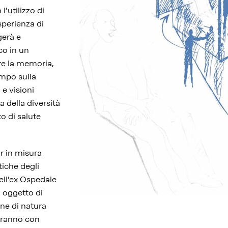
’utilizzo di
sperienza di
gerà e
co in un
re la memoria,
empo sulla
 e visioni
della diversità
o di salute
r in misura
tiche degli
dell’ex Ospedale
à oggetto di
one di natura
heranno con