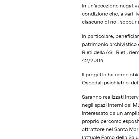
in un’accezione negati
condizione che, a vari liv
ciascuno di noi, seppur a
In particolare, beneficia
patrimonio archivistico 
Rieti della ASL Rieti, rien
42/2004.
Il progetto ha come obie
Ospedali psichiatrici de
Saranno realizzati interve
negli spazi interni del 
interessato da un ampl
proprio percorso esposit
attrattore nel Santa Mari
(attuale Parco della Salu