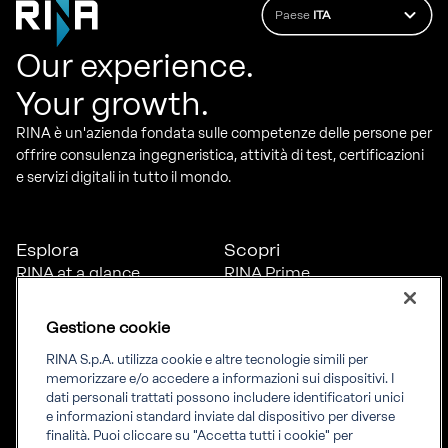
Paese
ITA
Our experience.
Your growth.
RINA è un'azienda fondata sulle competenze delle persone per
offrire consulenza ingegneristica, attività di test, certificazioni
e servizi digitali in tutto il mondo.
Esplora
Scopri
RINA at a glance
RINA Prime
Carriere
RINA Check
Diversità, equità e
Foreship by RINA
Gestione cookie
inclusione
News
RINA S.p.A. utilizza cookie e altre tecnologie simili per
Progetti
memorizzare e/o accedere a informazioni sui dispositivi. I
Sostenibilità
dati personali trattati possono includere identificatori unici
e informazioni standard inviate dal dispositivo per diverse
finalità. Puoi cliccare su "Accetta tutti i cookie" per