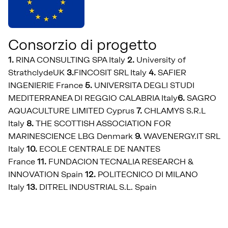
Consorzio di progetto
1.
RINA CONSULTING SPA Italy
2.
University of
Strathclyde
UK
3.
FINCOSIT SRL Italy
4.
SAFIER
INGENIERIE France
5.
UNIVERSITA DEGLI STUDI
MEDITERRANEA DI REGGIO CALABRIA Italy
6.
SAGRO
AQUACULTURE LIMITED Cyprus
7.
CHLAMYS S.R.L
Italy
8.
THE SCOTTISH ASSOCIATION FOR
MARINESCIENCE LBG Denmark
9.
WAVENERGY.IT SRL
Italy
10.
ECOLE CENTRALE DE NANTES
France
11.
FUNDACION TECNALIA RESEARCH &
INNOVATION Spain
12.
POLITECNICO DI MILANO
Italy
13.
DITREL INDUSTRIAL S.L. Spain