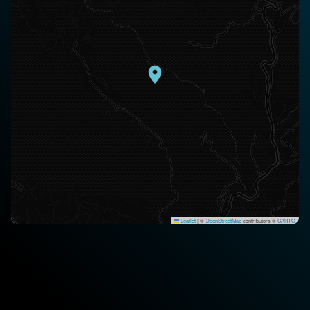
Leaflet
|
©
OpenStreetMap
contributors ©
CARTO