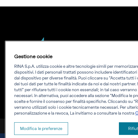
Gestione cookie
RINA S.p.A. utilizza cookie e altre tecnologie simili per memorizza
Our experience.
dispositivi. I dati personali trattati possono includere identificator
dal dispositivo per diverse finalità. Puoi cliccare su "Accetta tutti 
Your growth.
dei tuoi dati per tutte le finalità indicate da noi e dai nostri partner.
tutti" per rifiutare tutti i cookie non essenziali; in tal caso verrann
RINA è un'azienda fondata sulle competenze
necessari. In alternativa, puoi accedere alla sezione "Modifica le pr
delle persone per offrire consulenza
scelte e fornire il consenso per finalità specifiche. Cliccando su “Ri
verranno utilizzati solo i cookie tecnicamente necessari. Per ulterio
ingegneristica, attività di test, certificazioni e
personalizzazione e la revoca, La invitiamo a consultare la nostra
C
servizi digitali in tutto il mondo.
RINA S.p.A. P.IVA IT 03794120109
Modifica le preferenze
Rifiu
Privacy