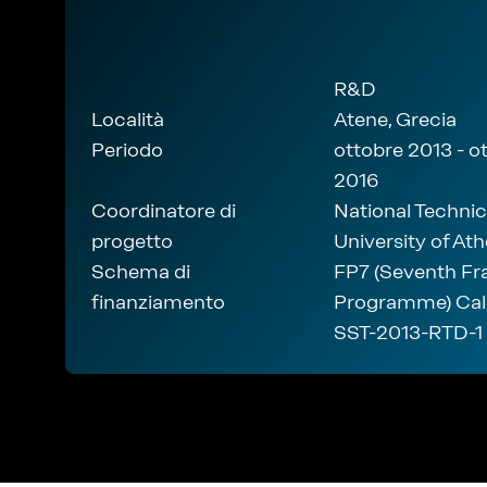
R&D
Località
Atene, Grecia
Periodo
ottobre 2013 - o
2016
Coordinatore di
National Technic
progetto
University of At
Schema di
FP7 (Seventh F
finanziamento
Programme) Call
SST-2013-RTD-1