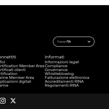
Paese
ITA
nnettiti
Informati
fici
Informazioni legali
rtification Member Area
Compliance
tificati clienti
Governance
rtification
Whistleblowing
rine Member Area
Fatturazione elettronica
plicazioni digitali
Accreditamenti RINA
rine
Regolamenti RINA