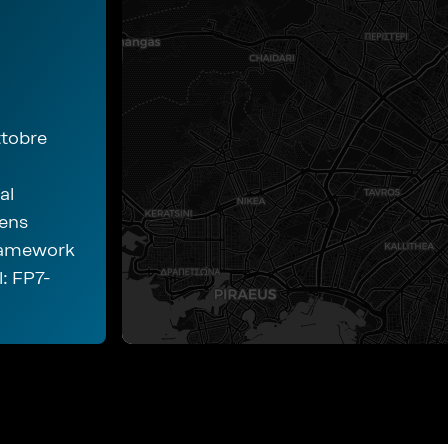
ttobre
al
hens
ramework
: FP7-