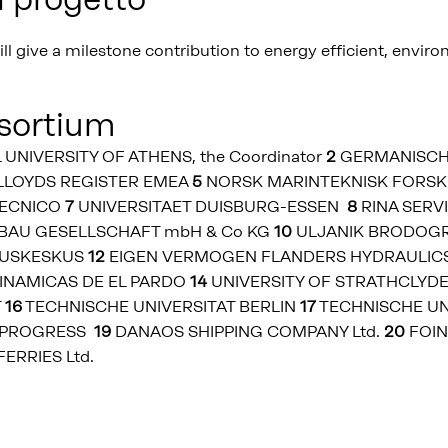
l give a milestone contribution to energy efficient, enviro
.
sortium
UNIVERSITY OF ATHENS, the Coordinator
2
GERMANISCH
LLOYDS REGISTER EMEA
5
NORSK MARINTEKNISK FORSK
TECNICO
7
UNIVERSITAET DUISBURG-ESSEN
8
RINA SERV
BAU GESELLSCHAFT mbH & Co KG
10
ULJANIK BRODOGR
MUSKESKUS
12
EIGEN VERMOGEN FLANDERS HYDRAULIC
INAMICAS DE EL PARDO
14
UNIVERSITY OF STRATHCLYD
T
16
TECHNISCHE UNIVERSITAT BERLIN
17
TECHNISCHE UN
E PROGRESS
19
DANAOS SHIPPING COMPANY Ltd.
20
FOIN
ERRIES Ltd.