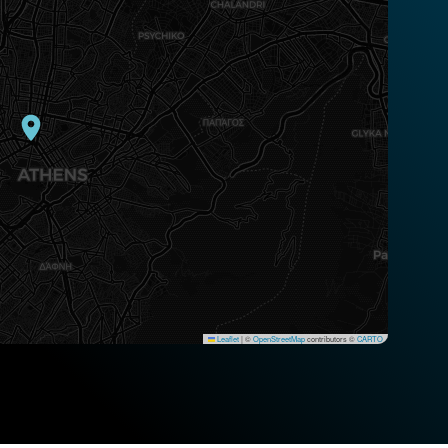
Leaflet
|
©
OpenStreetMap
contributors ©
CARTO