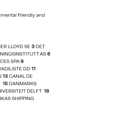
nmental friendly and
ER LLOYD SE
3
DET
NINGSINSTITUTT AS
6
ICES SPA
9
ADILISTE DD
11
S
13
CANAL DE
E
15
DANMARKS
IVERSITEIT DELFT
18
IKAS SHIPPING