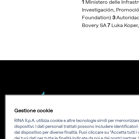
1
Ministero delle Infrastr
Investigación, Promoció
Foundation)
3
Autoridad
Bovery SA
7
Luka Koper,
Gestione cookie
RINA S.p.A. utilizza cookie e altre tecnologie simili per memorizza
Our experience.
dispositivi. I dati personali trattati possono includere identificator
dal dispositivo per diverse finalità. Puoi cliccare su "Accetta tutti 
dei tuoi dati per tutte le finalità indicate da noi e dai nostri partner.