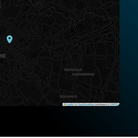
Leaflet
|
©
OpenStreetMap
contributors ©
CARTO