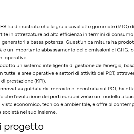
S ha dimostrato che le gru a cavalletto gommate (RTG) di
ite in attrezzature ad alta efficienza in termini di consumo
di generatori a bassa potenza. Quest'unica misura ha prodo
45% e un importante abbassamento delle emissioni di GHG, c
ni operative.
odotto un sistema intelligente di gestione dell'energia, basa
tutte le aree operative e settori di attività del PCT, attrave
 di prestazione (KPI).
va innovativa guidata dal mercato e incentrata sui PCT, ha ot
rare che l'evoluzione dei porti europei verso un modello a ba
di vista economico, tecnico e ambientale, e offre al contem
la società nel suo insieme.
i progetto