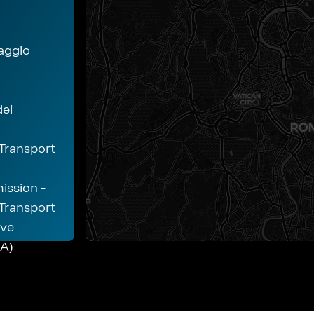
aggio
dei
Transport
ssion -
Transport
ive
A)