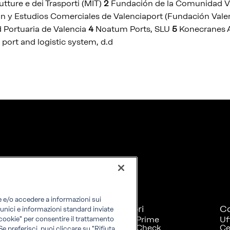
utture e dei Trasporti (MIT)
2
Fundación de la Comunidad Va
n y Estudios Comerciales de Valenciaport (Fundación Valen
 Portuaria de Valencia
4
Noatum Ports, SLU
5
Konecranes 
 port and logistic system, d.d
re e/o accedere a informazioni sui
Esplora
Scopri
Co
i unici e informazioni standard inviate
RINA at a glance
RINA Prime
Uf
i cookie" per consentire il trattamento
Carriere
RINA Check
Ce
 Se preferisci, puoi cliccare su "Rifiuta