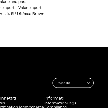
lenciana para la
ciaport – Valenciaport
Ausió, SLU
6
Asea Brown
Paese
ITA
nnettiti
Informati
fici
Informazioni legali
rtification Member Area
Compliance