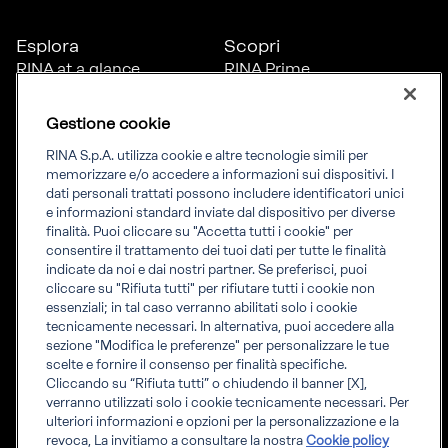
Esplora
Scopri
RINA at a glance
RINA Prime
Carriere
RINA Check
Diversità, equità e
Foreship by RINA
Gestione cookie
inclusione
News
RINA S.p.A. utilizza cookie e altre tecnologie simili per
Progetti
memorizzare e/o accedere a informazioni sui dispositivi. I
Sostenibilità
dati personali trattati possono includere identificatori unici
e informazioni standard inviate dal dispositivo per diverse
finalità. Puoi cliccare su "Accetta tutti i cookie" per
Connettiti
Informati
consentire il trattamento dei tuoi dati per tutte le finalità
indicate da noi e dai nostri partner. Se preferisci, puoi
Uffici
Informazioni legali
cliccare su "Rifiuta tutti" per rifiutare tutti i cookie non
Certification Member
Compliance
essenziali; in tal caso verranno abilitati solo i cookie
Area
Governance
tecnicamente necessari. In alternativa, puoi accedere alla
Certificati clienti
Whistleblowing
sezione "Modifica le preferenze" per personalizzare le tue
certification
Fatturazione elettronica
scelte e fornire il consenso per finalità specifiche.
Marine Member Area
Accreditamenti RINA
Cliccando su “Rifiuta tutti” o chiudendo il banner [X],
Applicazioni digitali
Regolamenti RINA
verranno utilizzati solo i cookie tecnicamente necessari. Per
marine
ulteriori informazioni e opzioni per la personalizzazione e la
revoca, La invitiamo a consultare la nostra
Cookie policy