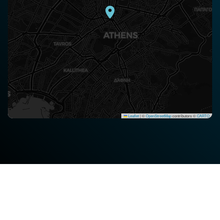
Leaflet
|
©
OpenStreetMap
contributors ©
CARTO