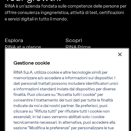
RINA è un'azienda fondata sulle competenze delle persone per
offrire consulenza ingegneristica, attività di test, certificazioni
e servizi digitali in tutto il mondo.
Esplora
Scopri
RINA at a glance
RINA Prime
Carriere
RINA Check
Diversità, equità e
Foreship by RINA
Gestione cookie
inclusione
News
RINA S.p.A. utilizza cookie e altre tecnologie simili per
Progetti
memorizzare e/o accedere a informazioni sui dispositivi. I
Sostenibilità
dati personali trattati possono includere identificatori unici
e informazioni standard inviate dal dispositivo per diverse
finalità. Puoi cliccare su "Accetta tutti i cookie" per
Connettiti
Informati
consentire il trattamento dei tuoi dati per tutte le finalità
indicate da noi e dai nostri partner. Se preferisci, puoi
Uffici
Informazioni legali
cliccare su "Rifiuta tutti" per rifiutare tutti i cookie non
Certification Member
Compliance
essenziali; in tal caso verranno abilitati solo i cookie
Area
Governance
tecnicamente necessari. In alternativa, puoi accedere alla
Certificati clienti
Whistleblowing
sezione "Modifica le preferenze" per personalizzare le tue
certification
Fatturazione elettronica