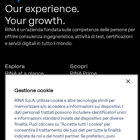
Our experience.
Your growth.
RINA è un'azienda fondata sulle competenze delle persone per
offrire consulenza ingegneristica, attività di test, certificazioni
e servizi digitali in tutto il mondo.
Esplora
Scopri
RINA at a glance
RINA Prime
Carriere
RINA Check
Diversità, equità e
Foreship by RINA
Gestione cookie
inclusione
News
RINA S.p.A. utilizza cookie e altre tecnologie simili per
Progetti
memorizzare e/o accedere a informazioni sui dispositivi. I
Sostenibilità
dati personali trattati possono includere identificatori unici
e informazioni standard inviate dal dispositivo per diverse
finalità. Puoi cliccare su "Accetta tutti i cookie" per
Connettiti
Informati
consentire il trattamento dei tuoi dati per tutte le finalità
indicate da noi e dai nostri partner. Se preferisci, puoi
Uffici
Informazioni legali