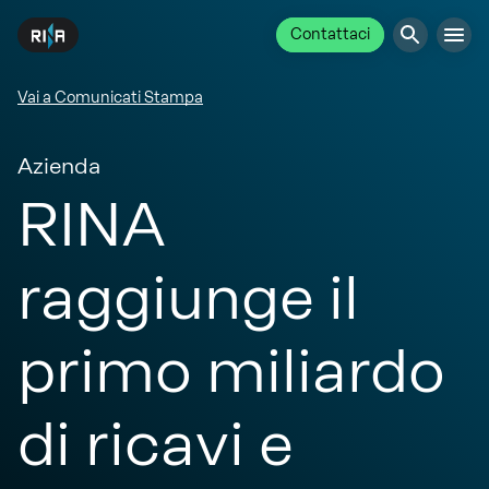
Contattaci
Vai a Comunicati Stampa
Azienda
RINA
raggiunge il
primo miliardo
di ricavi e