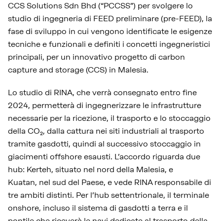
CCS Solutions Sdn Bhd (“PCCSS”) per svolgere lo
studio di ingegneria di FEED preliminare (pre-FEED), la
fase di sviluppo in cui vengono identificate le esigenze
tecniche e funzionali e definiti i concetti ingegneristici
principali, per un innovativo progetto di carbon
capture and storage (CCS) in Malesia.
Lo studio di RINA, che verrà consegnato entro fine
2024, permetterà di ingegnerizzare le infrastrutture
necessarie per la ricezione, il trasporto e lo stoccaggio
della CO₂, dalla cattura nei siti industriali al trasporto
tramite gasdotti, quindi al successivo stoccaggio in
giacimenti offshore esausti. L’accordo riguarda due
hub: Kerteh, situato nel nord della Malesia, e
Kuatan, nel sud del Paese, e vede RINA responsabile di
tre ambiti distinti. Per l’hub settentrionale, il terminale
onshore, incluso il sistema di gasdotti a terra e il
pontile che riceverà le navi dedicate al trasporto della