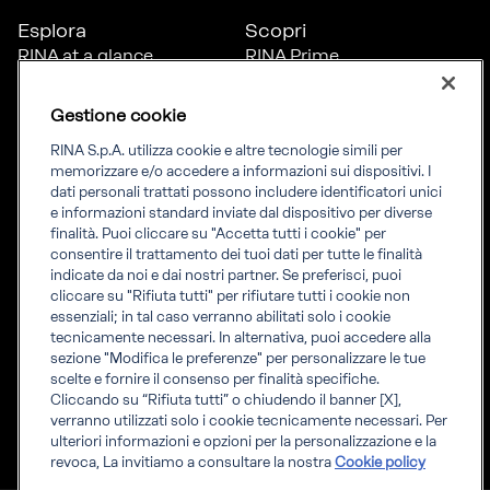
Esplora
Scopri
RINA at a glance
RINA Prime
Carriere
RINA Check
Diversità, equità e
Foreship by RINA
Gestione cookie
inclusione
News
RINA S.p.A. utilizza cookie e altre tecnologie simili per
Progetti
memorizzare e/o accedere a informazioni sui dispositivi. I
Sostenibilità
dati personali trattati possono includere identificatori unici
e informazioni standard inviate dal dispositivo per diverse
finalità. Puoi cliccare su "Accetta tutti i cookie" per
Connettiti
Informati
consentire il trattamento dei tuoi dati per tutte le finalità
indicate da noi e dai nostri partner. Se preferisci, puoi
Uffici
Informazioni legali
cliccare su "Rifiuta tutti" per rifiutare tutti i cookie non
Certification Member
Compliance
essenziali; in tal caso verranno abilitati solo i cookie
Area
Governance
tecnicamente necessari. In alternativa, puoi accedere alla
Certificati clienti
Whistleblowing
sezione "Modifica le preferenze" per personalizzare le tue
certification
Fatturazione elettronica
scelte e fornire il consenso per finalità specifiche.
Marine Member Area
Accreditamenti RINA
Cliccando su “Rifiuta tutti” o chiudendo il banner [X],
Applicazioni digitali
Regolamenti RINA
verranno utilizzati solo i cookie tecnicamente necessari. Per
marine
ulteriori informazioni e opzioni per la personalizzazione e la
revoca, La invitiamo a consultare la nostra
Cookie policy