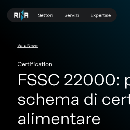
Settori
Servizi
Expertise
Vai a News
Certification
FSSC 22000: pu
schema di cert
alimentare