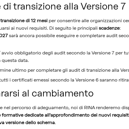
di transizione alla Versione 7
transizione di 12 mesi
per consentire alle organizzazioni cer
arsi ai nuovi requisiti. Di seguito le principali
scadenze
:
 2027
sarà ancora possibile eseguire e completare audit seco
7
avvio obbligatorio degli audit secondo la Versione 7 per tut
a questa data.
rmine ultimo per completare gli audit di transizione alla Ver
tutti i certificati emessi secondo la Versione 6 saranno ritirat
rarsi al cambiamento
de nel percorso di adeguamento, noi di RINA renderemo disp
e formative dedicate all'approfondimento dei nuovi requisiti 
ova versione dello schema
.