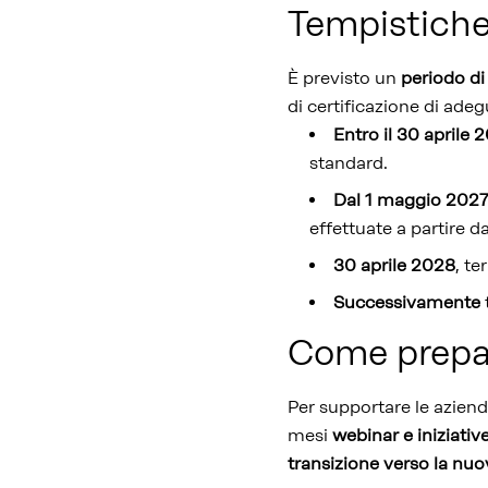
Tempistiche 
È previsto un
periodo di 
di certificazione di adegu
Entro il 30 aprile
standard.
Dal 1 maggio 202
effettuate a partire d
30 aprile 2028
, te
Successivamente
Come prepa
Per supportare le azien
mesi
webinar e iniziativ
transizione verso la nu