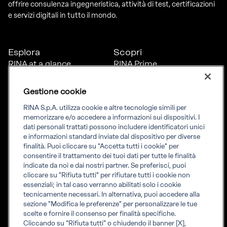
offrire consulenza ingegneristica, attività di test, certificazioni
e servizi digitali in tutto il mondo.
Esplora
Scopri
RINA at a glance
RINA Prime
Carriere
RINA Check
Diversità, equità e
Foreship by RINA
Gestione cookie
inclusione
News
RINA S.p.A. utilizza cookie e altre tecnologie simili per
Progetti
memorizzare e/o accedere a informazioni sui dispositivi. I
Sostenibilità
dati personali trattati possono includere identificatori unici
e informazioni standard inviate dal dispositivo per diverse
finalità. Puoi cliccare su "Accetta tutti i cookie" per
Connettiti
Informati
consentire il trattamento dei tuoi dati per tutte le finalità
indicate da noi e dai nostri partner. Se preferisci, puoi
Uffici
Informazioni legali
cliccare su "Rifiuta tutti" per rifiutare tutti i cookie non
Certification Member
Compliance
essenziali; in tal caso verranno abilitati solo i cookie
Area
Governance
tecnicamente necessari. In alternativa, puoi accedere alla
Certificati clienti
Whistleblowing
sezione "Modifica le preferenze" per personalizzare le tue
certification
Fatturazione elettronica
scelte e fornire il consenso per finalità specifiche.
Marine Member Area
Accreditamenti RINA
Cliccando su “Rifiuta tutti” o chiudendo il banner [X],