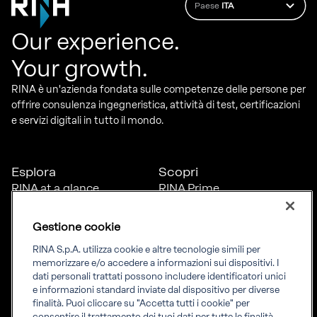
Paese
ITA
Our experience.
Your growth.
RINA è un'azienda fondata sulle competenze delle persone per
offrire consulenza ingegneristica, attività di test, certificazioni
e servizi digitali in tutto il mondo.
Esplora
Scopri
RINA at a glance
RINA Prime
Carriere
RINA Check
Diversità, equità e
Foreship by RINA
Gestione cookie
inclusione
News
RINA S.p.A. utilizza cookie e altre tecnologie simili per
Progetti
memorizzare e/o accedere a informazioni sui dispositivi. I
Sostenibilità
dati personali trattati possono includere identificatori unici
e informazioni standard inviate dal dispositivo per diverse
finalità. Puoi cliccare su "Accetta tutti i cookie" per
consentire il trattamento dei tuoi dati per tutte le finalità