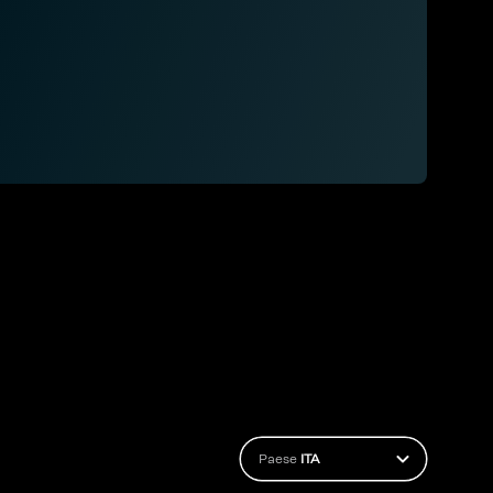
Paese
ITA