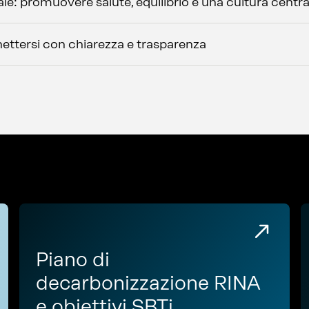
le: promuovere salute, equilibrio e una cultura centra
ttersi con chiarezza e trasparenza
Piano di
decarbonizzazione RINA
e obiettivi SBTi