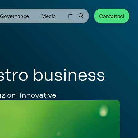
Governance
Media
IT
Contattaci
ostro business
zioni innovative