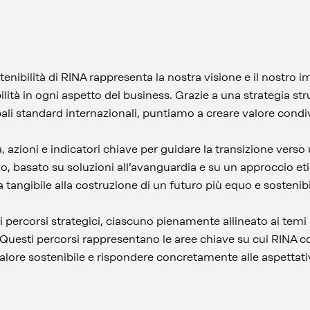
stenibilità di RINA rappresenta la nostra visione e il nostr
ilità in ogni aspetto del business. Grazie a una strategia stru
pali standard internazionali, puntiamo a creare valore condiv
tà, azioni e indicatori chiave per guidare la transizione vers
o, basato su soluzioni all’avanguardia e su un approccio e
tangibile alla costruzione di un futuro più equo e sostenib
sei percorsi strategici, ciascuno pienamente allineato ai temi
 Questi percorsi rappresentano le aree chiave su cui RINA co
lore sostenibile e rispondere concretamente alle aspettati