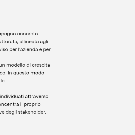
o impegno concreto
tturata, allineata agli
iso per l’azienda e per
o un modello di crescita
tico. In questo modo
ile.
 individuati attraverso
ncentra il proprio
ve degli stakeholder.