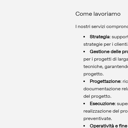
Come lavoriamo
I nostri servizi comprono
Strategia
: suppor
strategie per i clien
Gestione delle pr
per i progetti di la
tecniche, garantendo 
progetto.
Progettazione
: r
documentazione rela
del progetto.
Esecuzione
: supe
realizzazione del pr
preventivate.
Operatività e fine