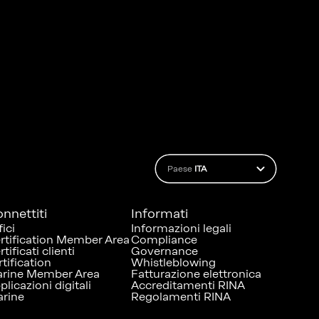
Paese
ITA
nnettiti
Informati
fici
Informazioni legali
rtification Member Area
Compliance
tificati clienti
Governance
rtification
Whistleblowing
rine Member Area
Fatturazione elettronica
plicazioni digitali
Accreditamenti RINA
rine
Regolamenti RINA