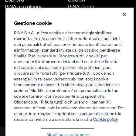
RINA at a glance
RINA Prime
Carriere
RINA Check
Diversità, equità e
Foreship by RINA
Gestione cookie
inclusione
News
RINA S.p.A. utilizza cookie e altre tecnologie simili per
Progetti
memorizzare e/o accedere a informazioni sui dispositivi. I
Sostenibilità
dati personali trattati possono includere identificatori unici
e informazioni standard inviate dal dispositivo per diverse
finalità. Puoi cliccare su "Accetta tutti i cookie" per
Connettiti
Informati
consentire il trattamento dei tuoi dati per tutte le finalità
indicate da noi e dai nostri partner. Se preferisci, puoi
Uffici
Informazioni legali
cliccare su "Rifiuta tutti" per rifiutare tutti i cookie non
Certification Member
Compliance
essenziali; in tal caso verranno abilitati solo i cookie
Area
Governance
tecnicamente necessari. In alternativa, puoi accedere alla
Certificati clienti
Whistleblowing
sezione "Modifica le preferenze" per personalizzare le tue
certification
Fatturazione elettronica
scelte e fornire il consenso per finalità specifiche.
Marine Member Area
Accreditamenti RINA
Cliccando su “Rifiuta tutti” o chiudendo il banner [X],
Applicazioni digitali
Regolamenti RINA
verranno utilizzati solo i cookie tecnicamente necessari. Per
marine
ulteriori informazioni e opzioni per la personalizzazione e la
revoca, La invitiamo a consultare la nostra
Cookie policy
RINA S.p.A. P.IVA IT 03794120109
Modifica le preferenze