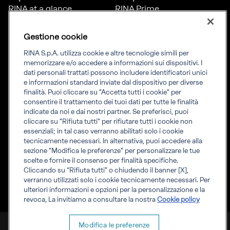
RINA at a glance
RINA Prime
Carriere
RINA Check
Diversità, equità e
Foreship by RINA
Gestione cookie
inclusione
News
RINA S.p.A. utilizza cookie e altre tecnologie simili per
Progetti
memorizzare e/o accedere a informazioni sui dispositivi. I
Sostenibilità
dati personali trattati possono includere identificatori unici
e informazioni standard inviate dal dispositivo per diverse
finalità. Puoi cliccare su "Accetta tutti i cookie" per
Connettiti
Informati
consentire il trattamento dei tuoi dati per tutte le finalità
indicate da noi e dai nostri partner. Se preferisci, puoi
Uffici
Informazioni legali
cliccare su "Rifiuta tutti" per rifiutare tutti i cookie non
Certification Member
Compliance
essenziali; in tal caso verranno abilitati solo i cookie
Area
Governance
tecnicamente necessari. In alternativa, puoi accedere alla
Certificati clienti
Whistleblowing
sezione "Modifica le preferenze" per personalizzare le tue
certification
Fatturazione elettronica
scelte e fornire il consenso per finalità specifiche.
Marine Member Area
Accreditamenti RINA
Cliccando su “Rifiuta tutti” o chiudendo il banner [X],
Applicazioni digitali
Regolamenti RINA
verranno utilizzati solo i cookie tecnicamente necessari. Per
marine
ulteriori informazioni e opzioni per la personalizzazione e la
revoca, La invitiamo a consultare la nostra
Cookie policy
RINA S.p.A. P.IVA IT 03794120109
Modifica le preferenze