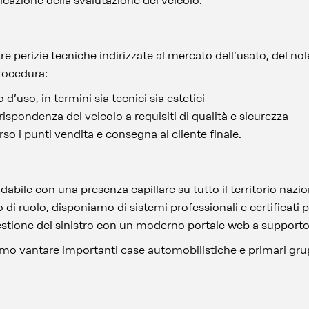
icazione della svalutazione del veicolo.
tre perizie tecniche indirizzate al mercato dell’usato, del no
rocedura:
o d’uso, in termini sia tecnici sia estetici
rispondenza del veicolo a requisiti di qualità e sicurezza
so i punti vendita e consegna al cliente finale.
dabile con una presenza capillare su tutto il territorio nazio
lbo di ruolo, disponiamo di sistemi professionali e certificati 
estione del sinistro con un moderno portale web a supporto 
siamo vantare importanti case automobilistiche e primari gru