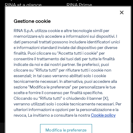
RINA at a glance
RINA Prime
Carriere
RINA Check
Diversità, equità e
Foreship by RINA
Gestione cookie
inclusione
News
RINA S.p.A. utilizza cookie e altre tecnologie simili per
Progetti
memorizzare e/o accedere a informazioni sui dispositivi. I
Sostenibilità
dati personali trattati possono includere identificatori unici
e informazioni standard inviate dal dispositivo per diverse
finalità. Puoi cliccare su "Accetta tutti i cookie" per
Connettiti
Informati
consentire il trattamento dei tuoi dati per tutte le finalità
indicate da noi e dai nostri partner. Se preferisci, puoi
Uffici
Informazioni legali
cliccare su "Rifiuta tutti" per rifiutare tutti i cookie non
Certification Member
Compliance
essenziali; in tal caso verranno abilitati solo i cookie
Area
Governance
tecnicamente necessari. In alternativa, puoi accedere alla
Certificati clienti
Whistleblowing
sezione "Modifica le preferenze" per personalizzare le tue
certification
Fatturazione elettronica
scelte e fornire il consenso per finalità specifiche.
Marine Member Area
Accreditamenti RINA
Cliccando su “Rifiuta tutti” o chiudendo il banner [X],
Applicazioni digitali
Regolamenti RINA
verranno utilizzati solo i cookie tecnicamente necessari. Per
marine
ulteriori informazioni e opzioni per la personalizzazione e la
revoca, La invitiamo a consultare la nostra
Cookie policy
RINA S.p.A. P.IVA IT 03794120109
Modifica le preferenze