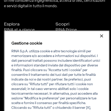
offrire consulenza ingegneristica, attività di test, certificazioni
e servizi digitali in tutto il mondo.
Esplora
Scopri
RINA at a glance
RINA Prime
Carriere
RINA Check
Diversità, equità e
Foreship by RINA
Gestione cookie
inclusione
News
RINA S.p.A. utilizza cookie e altre tecnologie simili per
Progetti
memorizzare e/o accedere a informazioni sui dispositivi. I
Sostenibilità
dati personali trattati possono includere identificatori unici
e informazioni standard inviate dal dispositivo per diverse
finalità. Puoi cliccare su "Accetta tutti i cookie" per
Connettiti
Informati
consentire il trattamento dei tuoi dati per tutte le finalità
indicate da noi e dai nostri partner. Se preferisci, puoi
Uffici
Informazioni legali
cliccare su "Rifiuta tutti" per rifiutare tutti i cookie non
Certification Member
Compliance
essenziali; in tal caso verranno abilitati solo i cookie
Area
Governance
tecnicamente necessari. In alternativa, puoi accedere alla
Certificati clienti
Whistleblowing
sezione "Modifica le preferenze" per personalizzare le tue
certification
Fatturazione elettronica
scelte e fornire il consenso per finalità specifiche.
Marine Member Area
Accreditamenti RINA
Cliccando su “Rifiuta tutti” o chiudendo il banner [X],
Applicazioni digitali
Regolamenti RINA