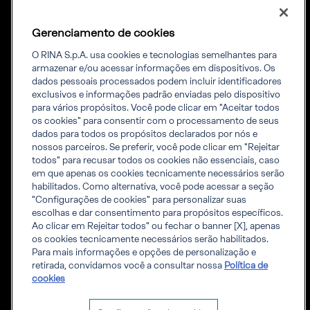
Certificação
Governança
Transporte e
Denúncia
Gerenciamento de cookies
infraestrutura
Diversidade & Inclusão
Trabalhe conosco
O RINA S.p.A. usa cookies e tecnologias semelhantes para
armazenar e/ou acessar informações em dispositivos. Os
dados pessoais processados ​​podem incluir identificadores
Ferramentas
Informações
exclusivos e informações padrão enviadas pelo dispositivo
para vários propósitos. Você pode clicar em "Aceitar todos
Regras RINA
corporativas
os cookies" para consentir com o processamento de seus
Acreditações
Informações da Empresa
dados para todos os propósitos declarados por nós e
Inspeção acreditada de
Aviso de privacidade
nossos parceiros. Se preferir, você pode clicar em "Rejeitar
Projetos de Engenharia e
Política de cookies
todos" para recusar todos os cookies não essenciais, caso
Obras de infraestrutura
em que apenas os cookies tecnicamente necessários serão
Igualdade salarial
habilitados. Como alternativa, você pode acessar a seção
Certificates list
"Configurações de cookies" para personalizar suas
Certification Member
escolhas e dar consentimento para propósitos específicos.
Area
Ao clicar em Rejeitar todos" ou fechar o banner [X], apenas
Marine Member Area
os cookies tecnicamente necessários serão habilitados.
Aplicativos digitais para
Para mais informações e opções de personalização e
o Setor Marítimo
retirada, convidamos você a consultar nossa
Política de
Conteúdos públicos
cookies