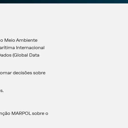
do Meio Ambiente
rítima Internacional
Dados (Global Data
 tomar decisões sobre
is.
venção MARPOL sobre o