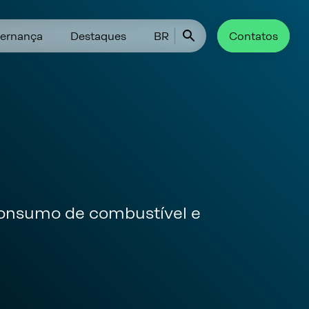
ernança
Destaques
BR
Contatos
consumo de combustível e