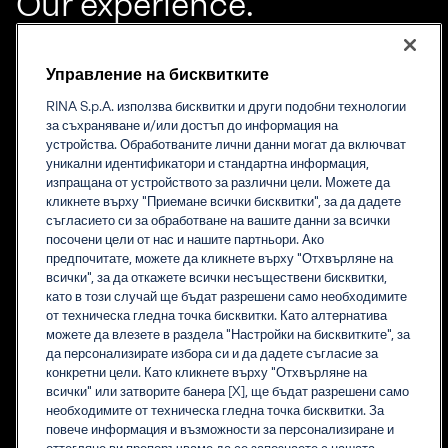
Our experience.
Your growth.
RINA е основана на знания компания, която предоставя
Управление на бисквитките
инженерни решения, изпитване, сертификация, класификация
RINA S.p.A. използва бисквитки и други подобни технологии
и дигитални услуги в цял свят.
за съхраняване и/или достъп до информация на
устройства. Обработваните лични данни могат да включват
уникални идентификатори и стандартна информация,
изпращана от устройството за различни цели. Можете да
Дейност
За нас
кликнете върху "Приемане всички бисквитки", за да дадете
Сертификация
Накратко
съгласието си за обработване на вашите данни за всички
Енергетика
Станете част от нашия екип
посочени цели от нас и нашите партньори. Ако
Промишленост
Съответствие
предпочитате, можете да кликнете върху "Отхвърляне на
Морска индустрия
Контакти
всички", за да откажете всички несъществени бисквитки,
Недвижими имоти
Многообразие и
като в този случай ще бъдат разрешени само необходимите
Транспорт и
приобщаване
от техническа гледна точка бисквитки. Като алтернатива
инфраструктура
ESG и устойчивост
можете да влезете в раздела "Настройки на бисквитките", за
ESG в RINA: Градивно
да персонализирате избора си и да дадете съгласие за
Ценности
конкретни цели. Като кликнете върху "Отхвърляне на
Разобличаване
всички" или затворите банера [X], ще бъдат разрешени само
необходимите от техническа гледна точка бисквитки. За
повече информация и възможности за персонализиране и