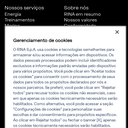
Nossos serviços
Sobre nós
Energia
RINA em resumo
Treinamentos
Nossos valores
Marine
Conformidade
Certificação
Governança
Transporte e
Denúncia
Gerenciamento de cookies
infraestrutura
Diversidade & Inclusão
Trabalhe conosco
O RINA S.p.A. usa cookies e tecnologias semelhantes para
armazenar e/ou acessar informações em dispositivos. Os
dados pessoais processados ​​podem incluir identificadores
Ferramentas
Informações
exclusivos e informações padrão enviadas pelo dispositivo
para vários propósitos. Você pode clicar em "Aceitar todos
Regras RINA
corporativas
os cookies" para consentir com o processamento de seus
Acreditações
Informações da Empresa
dados para todos os propósitos declarados por nós e
Inspeção acreditada de
Aviso de privacidade
nossos parceiros. Se preferir, você pode clicar em "Rejeitar
Projetos de Engenharia e
Política de cookies
todos" para recusar todos os cookies não essenciais, caso
Obras de infraestrutura
em que apenas os cookies tecnicamente necessários serão
Igualdade salarial
habilitados. Como alternativa, você pode acessar a seção
Certificates list
"Configurações de cookies" para personalizar suas
Certification Member
escolhas e dar consentimento para propósitos específicos.
Area
Ao clicar em Rejeitar todos" ou fechar o banner [X], apenas
Marine Member Area
os cookies tecnicamente necessários serão habilitados.