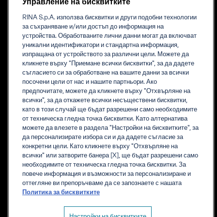
RINA е основана на знания компания, която предоставя
Управление на бисквитките
инженерни решения, изпитване, сертификация, класификация
RINA S.p.A. използва бисквитки и други подобни технологии
и дигитални услуги в цял свят.
за съхраняване и/или достъп до информация на
устройства. Обработваните лични данни могат да включват
уникални идентификатори и стандартна информация,
изпращана от устройството за различни цели. Можете да
Дейност
За нас
кликнете върху "Приемане всички бисквитки", за да дадете
Сертификация
Накратко
съгласието си за обработване на вашите данни за всички
Енергетика
Станете част от нашия екип
посочени цели от нас и нашите партньори. Ако
Промишленост
Съответствие
предпочитате, можете да кликнете върху "Отхвърляне на
Морска индустрия
Контакти
всички", за да откажете всички несъществени бисквитки,
Недвижими имоти
Многообразие и
като в този случай ще бъдат разрешени само необходимите
Транспорт и
приобщаване
от техническа гледна точка бисквитки. Като алтернатива
инфраструктура
ESG и устойчивост
можете да влезете в раздела "Настройки на бисквитките", за
ESG в RINA: Градивно
да персонализирате избора си и да дадете съгласие за
Ценности
конкретни цели. Като кликнете върху "Отхвърляне на
Разобличаване
всички" или затворите банера [X], ще бъдат разрешени само
необходимите от техническа гледна точка бисквитки. За
повече информация и възможности за персонализиране и
оттегляне ви препоръчваме да се запознаете с нашата
Ресурси
Компания
Политика за бисквитките
RINA Акредитации
Фирмена информация
RINA Правила
Поверителност
Бисквитки
Настройки на бисквитките