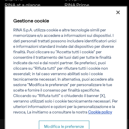
RINA at a glance
RINA Prime
Carriere
RINA Check
Diversità, equità e
Foreship by RINA
Gestione cookie
inclusione
News
RINA S.p.A. utilizza cookie e altre tecnologie simili per
Progetti
memorizzare e/o accedere a informazioni sui dispositivi. I
Sostenibilità
dati personali trattati possono includere identificatori unici
e informazioni standard inviate dal dispositivo per diverse
finalità. Puoi cliccare su "Accetta tutti i cookie" per
Connettiti
Informati
consentire il trattamento dei tuoi dati per tutte le finalità
indicate da noi e dai nostri partner. Se preferisci, puoi
Uffici
Informazioni legali
cliccare su "Rifiuta tutti" per rifiutare tutti i cookie non
Certification Member
Compliance
essenziali; in tal caso verranno abilitati solo i cookie
Area
Governance
tecnicamente necessari. In alternativa, puoi accedere alla
Certificati clienti
Whistleblowing
sezione "Modifica le preferenze" per personalizzare le tue
certification
Fatturazione elettronica
scelte e fornire il consenso per finalità specifiche.
Marine Member Area
Accreditamenti RINA
Cliccando su “Rifiuta tutti” o chiudendo il banner [X],
Applicazioni digitali
Regolamenti RINA
verranno utilizzati solo i cookie tecnicamente necessari. Per
marine
ulteriori informazioni e opzioni per la personalizzazione e la
revoca, La invitiamo a consultare la nostra
Cookie policy
RINA S.p.A. P.IVA IT 03794120109
Modifica le preferenze