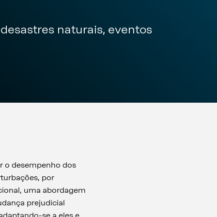
desastres naturais, eventos
der o desempenho dos
turbações, por
racional, uma abordagem
udança prejudicial
 adaptando-se a eles e