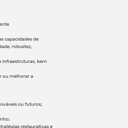
iente
as capacidades de
idade, robustez,
e infraestruturas, bem
er ou melhorar a
ováveis ou futuros;
enho;
ratégias restaurativas e