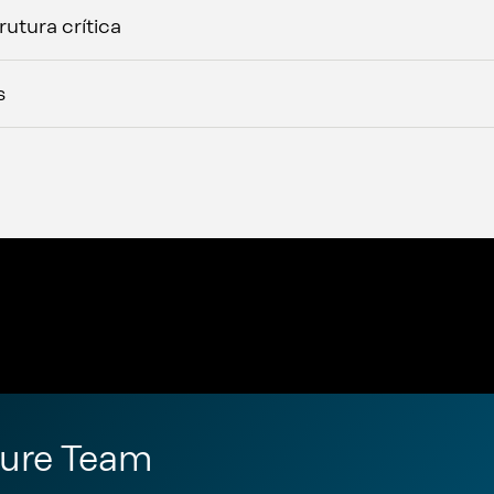
rutura crítica
s
ture Team