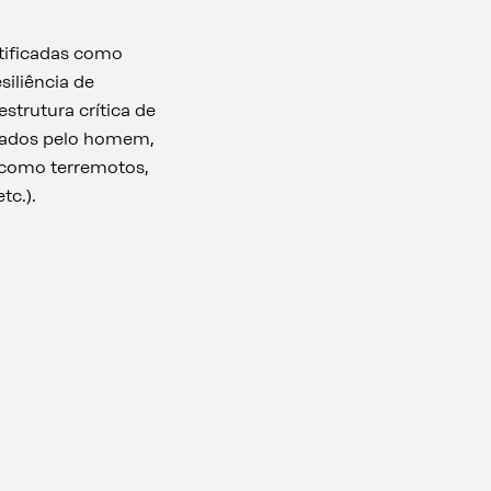
ntificadas como
siliência de
estrutura crítica de
ocados pelo homem,
, como terremotos,
tc.).