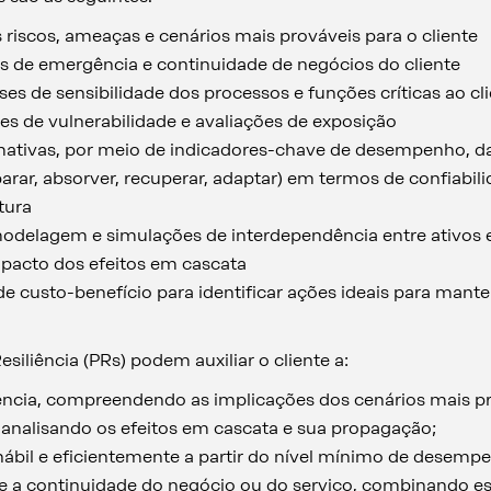
 riscos, ameaças e cenários mais prováveis para o cliente
os de emergência e continuidade de negócios do cliente
es de sensibilidade dos processos e funções críticas ao cl
ses de vulnerabilidade e avaliações de exposição
mativas, por meio de indicadores-chave de desempenho, d
eparar, absorver, recuperar, adaptar) em termos de confiabil
tura
 modelagem e simulações de interdependência entre ativos 
pacto dos efeitos em cascata
s de custo-benefício para identificar ações ideais para mant
esiliência (PRs) podem auxiliar o cliente a:
ência, compreendendo as implicações dos cenários mais pr
r analisando os efeitos em cascata e sua propagação;
ábil e eficientemente a partir do nível mínimo de desemp
e a continuidade do negócio ou do serviço, combinando est