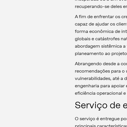
recuperando-se deles e
A fim de enfrentar os c
capaz de ajudar os clie
forma econômica de in
globais e catástrofes na
abordagem sistêmica a vá
planeamento ao projeto
Abrangendo desde a con
recomendações para o us
vulnerabilidades, até a
engenharia para apoiar 
eficiência operacional e
Serviço de e
O serviço é entregue po
principais característica