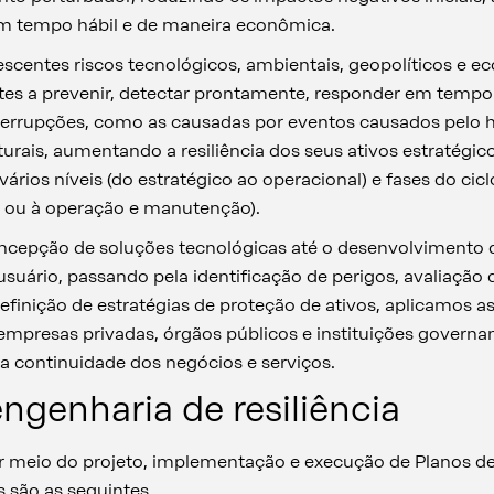
m tempo hábil e de maneira econômica.
rescentes riscos tecnológicos, ambientais, geopolíticos e e
ntes a prevenir, detectar prontamente, responder em tempo 
terrupções, como as causadas por eventos causados pel
turais, aumentando a resiliência dos seus ativos estratégic
rios níveis (do estratégico ao operacional) e fases do cicl
 ou à operação e manutenção).
cepção de soluções tecnológicas até o desenvolvimento de
uário, passando pela identificação de perigos, avaliação d
 definição de estratégias de proteção de ativos, aplicamos 
empresas privadas, órgãos públicos e instituições governam
 a continuidade dos negócios e serviços.
ngenharia de resiliência
r meio do projeto, implementação e execução de Planos de 
s são as seguintes.