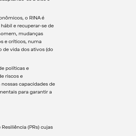
conômicos, o RINA é
hábil e recuperar-se de
o homem, mudanças
os e críticos, numa
o de vida dos ativos (do
 políticas e
e riscos e
as nossas capacidades de
entais para garantir a
Resiliência (PRs) cujas