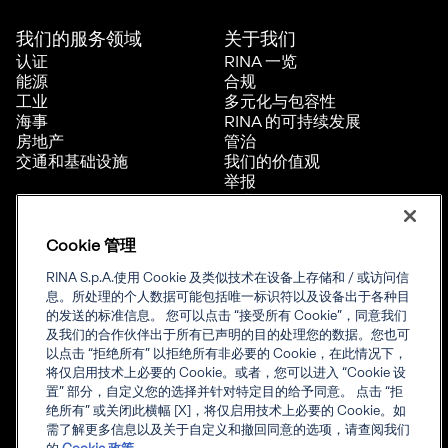
我们的服务领域
关于我们​
认证
RINA 一览
能源
合规
工业
多元化与包容性
海事
RINA 的可持续发展
房地产
管治
交通和基础设施
我们的价值观
举报
职业
Cookie 管理
合规
公司信息
RINA S.p.A.使用 Cookie 及类似技术在设备上存储和 / 或访问信
认证证书查询
公司信息
息。所处理的个人数据可能包括唯一标识符以及设备出于各种目
价格政策
网站隐私声明
的发送的标准信息。 您可以点击 “接受所有 Cookie”，同意我们
RINA认证通用规则
Cookie 管理
及我们的合作伙伴出于所有已声明的目的处理您的数据。您也可
证书样张
以点击 “拒绝所有” 以拒绝所有非必要的 Cookie，在此情况下，
认证证书和标志使用
将仅启用技术上必要的 Cookie。或者，您可以进入 “Cookie 设
暂停、撤销状态信息发布
置” 部分，自定义您的选择并针对特定目的给予同意。 点击 “拒
RINA 资格认可
绝所有” 或关闭此横幅 [X]，将仅启用技术上必要的 Cookie。如
CNCA批准
需了解更多信息以及关于自定义和撤回同意的选项，请查阅我们
海事信息通知汇编