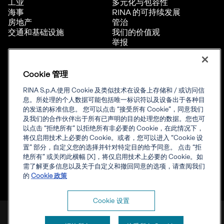
工业
多元化与包容性
海事
RINA 的可持续发展
房地产
管治
交通和基础设施
我们的价值观
举报
职业
Cookie 管理
合规
公司信息
RINA S.p.A.使用 Cookie 及类似技术在设备上存储和 / 或访问信
认证证书查询
公司信息
息。所处理的个人数据可能包括唯一标识符以及设备出于各种目
价格政策
网站隐私声明
的发送的标准信息。 您可以点击 “接受所有 Cookie”，同意我们
RINA认证通用规则
Cookie 管理
及我们的合作伙伴出于所有已声明的目的处理您的数据。您也可
证书样张
以点击 “拒绝所有” 以拒绝所有非必要的 Cookie，在此情况下，
认证证书和标志使用
将仅启用技术上必要的 Cookie。或者，您可以进入 “Cookie 设
暂停、撤销状态信息发布
置” 部分，自定义您的选择并针对特定目的给予同意。 点击 “拒
RINA 资格认可
绝所有” 或关闭此横幅 [X]，将仅启用技术上必要的 Cookie。如
CNCA批准
需了解更多信息以及关于自定义和撤回同意的选项，请查阅我们
海事信息通知汇编
的
Cookie 政策
Cookie 设置
RINA S.p.A. 增值税号 IT 03794120109